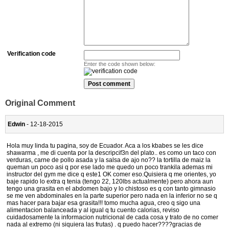
Verification code
Enter the code shown below:
Original Comment
Edwin
- 12-18-2015
Hola muy linda tu pagina, soy de Ecuador. Aca a los kbabes se les dice
shawarma , me di cuenta por la descripcif3n del plato.. es como un taco con
verduras, carne de pollo asada y la salsa de ajo no?? la tortilla de maiz la
queman un poco asi q por ese lado me quedo un poco trankila ademas mi
instructor del gym me dice q este1 OK comer eso.Quisiera q me orientes, yo
baje rapido lo extra q tenia (tengo 22, 120lbs actualmente) pero ahora aun
tengo una grasita en el abdomen bajo y lo chistoso es q con tanto gimnasio
se me ven abdominales en la parte superior pero nada en la inferior no se q
mas hacer para bajar esa grasita!!! tomo mucha agua, creo q sigo una
alimentacion balanceada y al igual q tu cuento calorias, reviso
cuidadosamente la informacion nutricional de cada cosa y trato de no comer
nada al extremo (ni siquiera las frutas) . q puedo hacer????gracias de