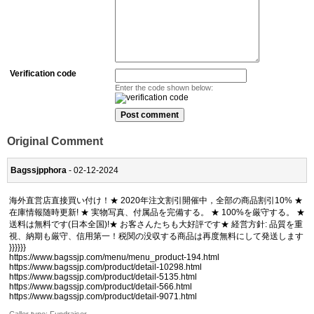
Verification code
Enter the code shown below:
Original Comment
Bagssjpphora
- 02-12-2024
海外直営店直接買い付け！★ 2020年注文割引開催中，全部の商品割引10% ★
在庫情報随時更新! ★ 実物写真、付属品を完備する。 ★ 100%を厳守する。 ★
送料は無料です(日本全国)!★ お客さんたちも大好評です★ 経営方針: 品質を重
視、納期も厳守、信用第一！税関の没収する商品は再度無料にして発送します
}}}}}}
https://www.bagssjp.com/menu/menu_product-194.html
https://www.bagssjp.com/product/detail-10298.html
https://www.bagssjp.com/product/detail-5135.html
https://www.bagssjp.com/product/detail-566.html
https://www.bagssjp.com/product/detail-9071.html
Caller type: Fundraiser