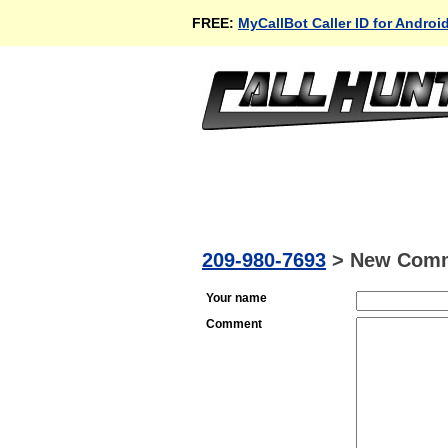
FREE:
MyCallBot Caller ID for Androi
209-980-7693
>
New Com
Your name
Comment