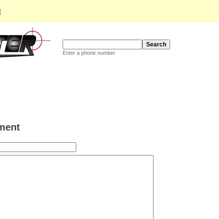
d
Enter a phone number
ment