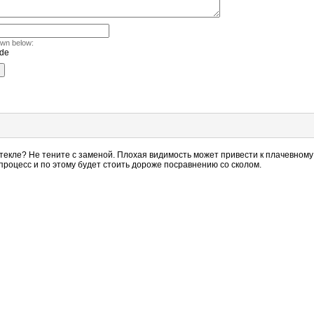
own below:
екле? Не тените с заменой. Плохая видимость может привести к плачевному 
роцесс и по этому будет стоить дороже посравнению со сколом.