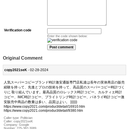
Verification code
Enter the code shown below:
Original Comment
copy2021seK
- 02-28-2024
人気スーパーコピーブランド時計激安通販専門店私達は長年の実体商店の販売
経験を持って、先進とプロの技術を持って、高品質のスーパーコピー時計づく
りに 取り組んでいます。最高品質のロレックス時計コピー、カルティエ時計
コピー、IWC時計コピー、ブライトリング時計コピー、パネライ時計コピー激
安販売中商品の数量は多い、品質はよい。 }}}}}}
https://www.copy2021.com/product/detail/16910.htm
https://www.copy2021.com/product/detail/9380.htm
Caller type: Politician
Caller:
copy2021seK
Company:
Google
Number:
225-382-3089