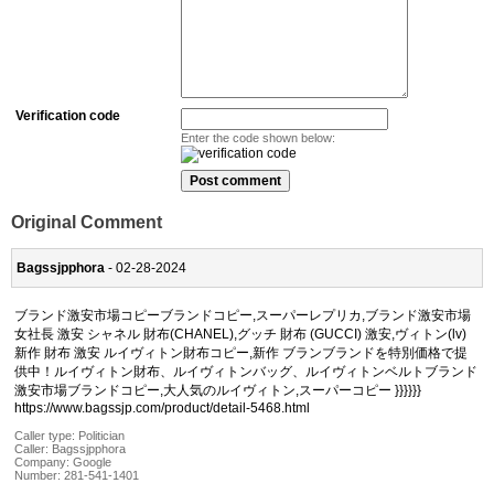
Verification code
Enter the code shown below:
Original Comment
Bagssjpphora
- 02-28-2024
ブランド激安市場コピーブランドコピー,スーパーレプリカ,ブランド激安市場
女社長 激安 シャネル 財布(CHANEL),グッチ 財布 (GUCCI) 激安,ヴィトン(lv)
新作 財布 激安 ルイヴィトン財布コピー,新作 ブランブランドを特別価格で提
供中！ルイヴィトン財布、ルイヴィトンバッグ、ルイヴィトンベルトブランド
激安市場ブランドコピー,大人気のルイヴィトン,スーパーコピー }}}}}}
https://www.bagssjp.com/product/detail-5468.html
Caller type: Politician
Caller:
Bagssjpphora
Company:
Google
Number:
281-541-1401