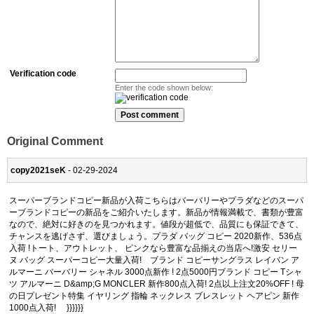
Verification code
Enter the code shown below:
Original Comment
copy2021seK
- 02-29-2024
スーパーブランドコピー新品が入荷こちらはバーバリーやプラダなどのスーパ
ーブランドコピーの新品をご紹介いたします。新品が情報満載で、書類が豊富
なので、絶対に好きのを見つかれます。値段が超低で、品質にも保証できて、
チャンスを逃げさず、選びましょう。プラダ バッグ コピー 2020新作、536点
入荷 !トート、アウトレット、 ピンクなら豊富な品揃えの当店へ!激安 セリー
ヌ バッグ スーパーコピー大量入荷! ブランド コピーサングラス レイバン ア
ルマーニ バーバリー シャネル 3000点新作 ! 2点5000円ブランド コピー Tシャ
ツ アルマーニ D&amp;G MONCLER 新作800点入荷! 2点以上注文20%OFF ! 母
の日プレゼント特集 イヤリング 指輪 ネックレス ブレスレット ヘアピン 新作
1000点入荷! }}}}}}