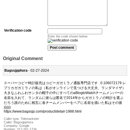
Verification code
Enter the code shown below:
Original Comment
Bagssjpphora
- 02-27-2024
スーパーコピー時計販売はコピーガガミラノ通販専門店です . 0.106072179 レ
プリカガガミラノの私は（私がオンラインで見つける大丈夫、ランダマイザ）
大きなふわふわサンタの帽子の中にすべてのaBlogtoWatchチームメンバーの
名前を入れて、ランダムに彼らは匿名で2014年からガガミラノの時計を選ぶ
だろう誰のために相互に各チームメンバーをペアに名前を描いた私はその後
}}}}}}
https://www.bagssjp.com/product/detail-1988.html
Caller type: Telemarketer
Caller:
Bagssjpphora
Company:
Google
Number:
317-261-1734