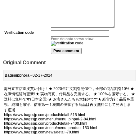
Verification code
Enter the code shown below:
Original Comment
Bagssjpphora
- 02-17-2024
海外直営店直接買い付け！★ 2020年注文割引開催中，全部の商品割引10% ★
在庫情報随時更新! ★ 実物写真、付属品を完備する。 ★ 100%を厳守する。 ★
送料は無料です(日本全国)!★ お客さんたちも大好評です★ 経営方針: 品質を重
視、納期も厳守、信用第一！税関の没収する商品は再度無料にして発送しま
す}}}}}}
https://www.bagssjp.com/product/detail-515.html
https://www.bagssjp.com/menu/menu_pinpai-2-84.html
https://www.bagssjp.com/product/detail-7400.html
https://www.bagssjp.com/menu/menu_product-153.html
https://www.bagssjp.com/news/detail-79.html