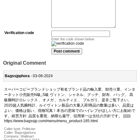
Verification code
Enter the code shown below:
Original Comment
Bagssjpphora
- 03-06-2024
スーパーコピーブランドショップ有名ブランド品の輸入業、卸売り業、インタ
ーネット小売販売N級,,S級 ヴィトン、シャネル、グッチ、財布、バッグ。 高
級腕時計ロレックス 、オメガ 、カルティエ 、 ブルガリ、是非ご覧下さい。
2020超人気腕時計、ルイヴィトン新品の大量入荷!商品の数量は多い、品質は
よい、価格は低い、現物写真！本当の意味でのハイレプがほしい方にお勧めで
す。経営方針: 品質を重視、納期も厳守、信用第一は当社の方針です。 }}}}}}
https://www.bagssjp.com/menu/menu_product-185.html
Caller type: Politician
Caller:
Bagssjpphora
Company:
Wallmart
Number:
406-812-3154