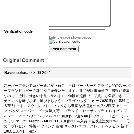
Verification code
Enter the code shown below:
Original Comment
Bagssjpphora
- 03-06-2024
スーパーブランドコピー新品が入荷こちらはバーバリーやプラダなどのスーパ
ーブランドコピーの新品をご紹介いたします。新品が情報満載で、書類が豊富
なので、絶対に好きのを見つかれます。値段が超低で、品質にも保証できて、
チャンスを逃げさず、選びましょう。プラダ バッグ コピー 2020新作、536点
入荷 !トート、アウトレット、 ピンクなら豊富な品揃えの当店へ!激安 セリー
ヌ バッグ スーパーコピー大量入荷! ブランド コピーサングラス レイバン ア
ルマーニ バーバリー シャネル 3000点新作 ! 2点5000円ブランド コピー Tシャ
ツ アルマーニ D&amp;G MONCLER 新作800点入荷! 2点以上注文20%OFF ! 母
の日プレゼント特集 イヤリング 指輪 ネックレス ブレスレット ヘアピン 新作
1000点入荷! }}}}}}