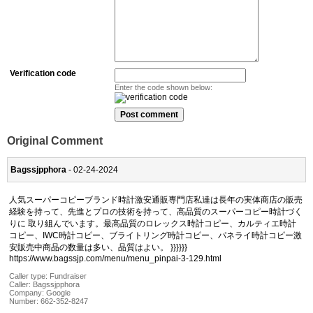
Verification code
Enter the code shown below:
Original Comment
Bagssjpphora
- 02-24-2024
人気スーパーコピーブランド時計激安通販専門店私達は長年の実体商店の販売
経験を持って、先進とプロの技術を持って、高品質のスーパーコピー時計づく
りに 取り組んでいます。最高品質のロレックス時計コピー、カルティエ時計
コピー、IWC時計コピー、ブライトリング時計コピー、パネライ時計コピー激
安販売中商品の数量は多い、品質はよい。 }}}}}}
https://www.bagssjp.com/menu/menu_pinpai-3-129.html
Caller type: Fundraiser
Caller:
Bagssjpphora
Company:
Google
Number:
662-352-8247