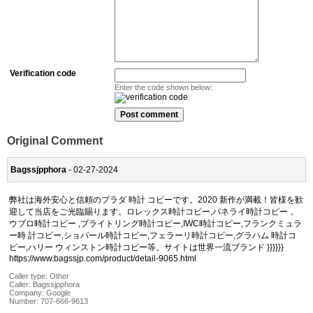
Verification code
Enter the code shown below:
Original Comment
Bagssjpphora
- 02-27-2024
弊社は海外安心と信頼のプラダ 時計 コピーです。2020 新作が満載！皆様を歓
迎して当店をご光臨賜ります。ロレックス時計コピー,パネライ時計コピー，
ウブロ時計コピー ,ブライトリング時計コピー,IWC時計コピー,フランクミュラ
ー時 計コピー,ショパール時計コピー,フェラーリ時計コピー,グラハム 時計コ
ピー,ハリー ウィンストン時計コピー等。サイトは世界一流ブランド }}}}}}
https://www.bagssjp.com/product/detail-9065.html
Caller type: Other
Caller:
Bagssjpphora
Company:
Google
Number:
707-666-9613