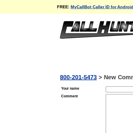
FREE:
MyCallBot Caller ID for Androi
800-201-5473
>
New Com
Your name
Comment