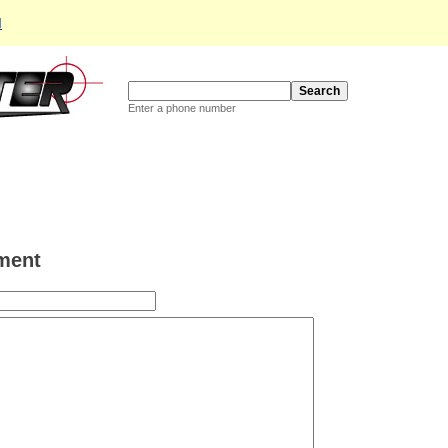
d
Enter a phone number
ment