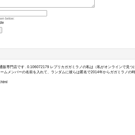
own below:
専門店です . 0.106072179 レプリカガガミラノの私は（私がオンラインで
tchチームメンバーの名前を入れて、ランダムに彼らは匿名で2014年からガガミラノ
.html