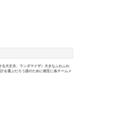
見つける大丈夫、ランダマイザ）大きなふわふわ
の時計を選ぶだろう誰のために相互に各チームメ