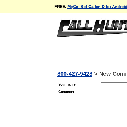
FREE:
MyCallBot Caller ID for Androi
800-427-9428
>
New Com
Your name
Comment