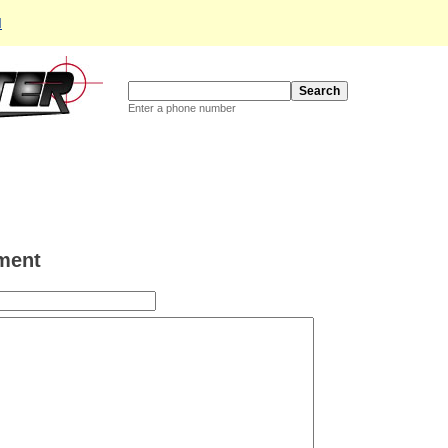
d
Enter a phone number
ment