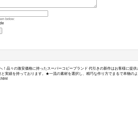
own below:
へ！品々の激安価格に持ったスーパーコピーブランド 代引きの新作はお客様に提供
と実績を持っております。★一流の素材を選択し、精巧な作り方でまるで本物のようなな
.html