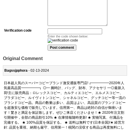
Verification code
Enter the code shown below:
Original Comment
Bagssjpphora
- 02-13-2024
日本超人気のスーパーコピーブランド激安通販専門店!┏━━━━━2020年人
気最高品質━━━━━┓ ◎━ 腕時計、バッグ、財布、アクセサリ ━◎最新入
荷!主に販売商品：ロレックスコピー、カルティエコピー、エルメスコピー、
ブラダコピー、ルイヴィトンコピー、シャネルコピー、グッチコピー等一流の
ブランドコピー品。商品の数量は多い、品質はよい、高品質のブランドコピー
を超激安な価格で販売しています。信用第一、商品は絶対の自信が御座いま
す！驚きと満足を保証致します。ぜひご来店くださいませ！★ 2020年注文割
引開催中，全部の商品割引10% ★ 在庫情報随時更新! ★ 実物写真、付属品を
完備する。 ★ 100%品質を保証する。 ★ 送料は無料です(日本全国)!★ 経営方
針: 品質を重視、納期も厳守、信用第一！税関の没収する商品は再度無料にし