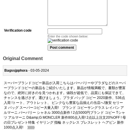
Verification code
Enter the code shown below:
Original Comment
Bagssjpphora
- 03-05-2024
スーパーブランドコピー新品が入荷こちらはバーバリーやプラダなどのスーパ
ーブランドコピーの新品をご紹介いたします。新品が情報満載で、書類が豊富
なので、絶対に好きのを見つかれます。値段が超低で、品質にも保証できて、
チャンスを逃げさず、選びましょう。プラダ バッグ コピー 2020新作、536点
入荷 !トート、アウトレット、 ピンクなら豊富な品揃えの当店へ!激安 セリー
ヌ バッグ スーパーコピー大量入荷! ブランド コピーサングラス レイバン ア
ルマーニ バーバリー シャネル 3000点新作 ! 2点5000円ブランド コピー Tシャ
ツ アルマーニ D&amp;G MONCLER 新作800点入荷! 2点以上注文20%OFF ! 母
の日プレゼント特集 イヤリング 指輪 ネックレス ブレスレット ヘアピン 新作
1000点入荷! }}}}}}