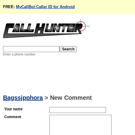
FREE:
MyCallBot Caller ID for Android
Enter a phone number
Bagssjpphora
>
New Comment
Your name
Comment