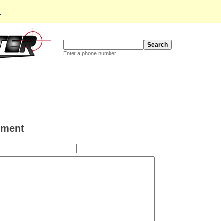
d
Enter a phone number
ment