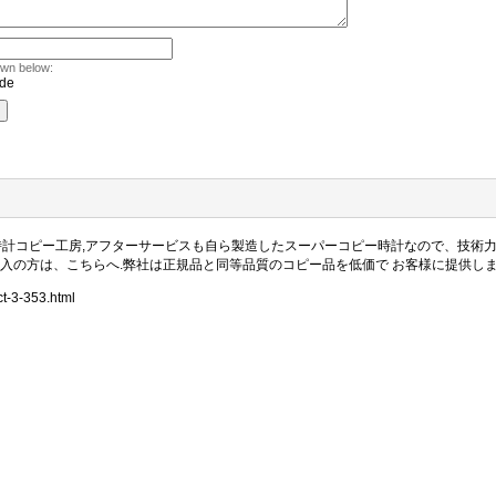
own below:
1時計コピー工房,アフターサービスも自ら製造したスーパーコピー時計なので、技術
購入の方は、こちらへ.弊社は正規品と同等品質のコピー品を低価で お客様に提供し
t-3-353.html