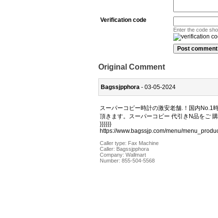
Verification code
Enter the code sh
Original Comment
Bagssjpphora
- 03-05-2024
スーパーコピー時計の激安老舗.！国内No.
頂きます。スーパーコピー 代引きN品をご 
}}}}}}
https://www.bagssjp.com/menu/menu_produc
Caller type: Fax Machine
Caller:
Bagssjpphora
Company:
Wallmart
Number:
855-504-5568