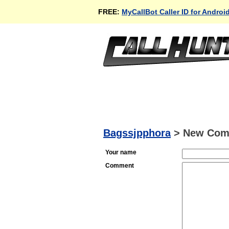
FREE:
MyCallBot Caller ID for Androi
Bagssjpphora
>
New Com
Your name
Comment