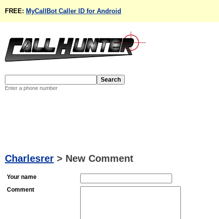
FREE:
MyCallBot Caller ID for Android
Enter a phone number
Charlesrer
>
New Comment
Your name
Comment