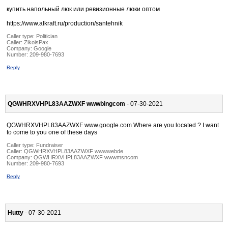
купить напольный люк или ревизионные люки оптом
https://www.alkraft.ru/production/santehnik
Caller type: Politician
Caller:
ZikoisPax
Company:
Google
Number:
209-980-7693
Reply
QGWHRXVHPL83AAZWXF wwwbingcom
- 07-30-2021
QGWHRXVHPL83AAZWXF www.google.com Where are you located ? I want
to come to you one of these days
Caller type: Fundraiser
Caller:
QGWHRXVHPL83AAZWXF wwwwebde
Company:
QGWHRXVHPL83AAZWXF wwwmsncom
Number:
209-980-7693
Reply
Hutty
- 07-30-2021