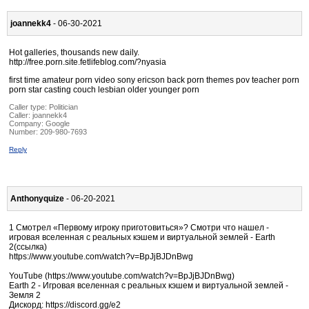
joannekk4
- 06-30-2021
Hot galleries, thousands new daily.
http://free.porn.site.fetlifeblog.com/?nyasia
first time amateur porn video sony ericson back porn themes pov teacher porn
porn star casting couch lesbian older younger porn
Caller type: Politician
Caller:
joannekk4
Company:
Google
Number:
209-980-7693
Reply
Anthonyquize
- 06-20-2021
1 Смотрел «Первому игроку приготовиться»? Смотри что нашел -
игровая вселенная с реальных кэшем и виртуальной землей - Earth
2(ссылка)
https://www.youtube.com/watch?v=BpJjBJDnBwg
YouTube (https://www.youtube.com/watch?v=BpJjBJDnBwg)
Earth 2 - Игровая вселенная с реальных кэшем и виртуальной землей -
Земля 2
Дискорд: https://discord.gg/e2