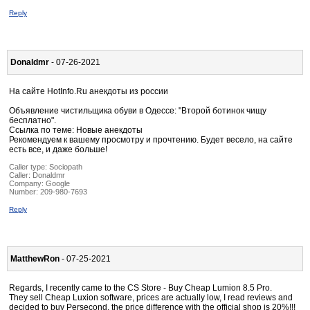
Reply
Donaldmr
- 07-26-2021
На сайте HotInfo.Ru анекдоты из россии
Объявление чистильщика обуви в Одессе: "Второй ботинок чищу
бесплатно".
Ссылка по теме: Новые анекдоты
Рекомендуем к вашему просмотру и прочтению. Будет весело, на сайте
есть все, и даже больше!
Caller type: Sociopath
Caller:
Donaldmr
Company:
Google
Number:
209-980-7693
Reply
MatthewRon
- 07-25-2021
Regards, I recently came to the CS Store - Buy Cheap Lumion 8.5 Pro.
They sell Cheap Luxion software, prices are actually low, I read reviews and
decided to buy Persecond, the price difference with the official shop is 20%!!!