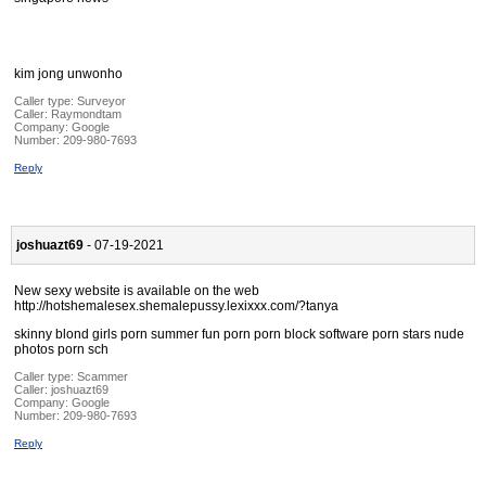
kim jong unwonho
Caller type: Surveyor
Caller:
Raymondtam
Company:
Google
Number:
209-980-7693
Reply
joshuazt69
- 07-19-2021
New sexy website is available on the web
http://hotshemalesex.shemalepussy.lexixxx.com/?tanya
skinny blond girls porn summer fun porn porn block software porn stars nude
photos porn sch
Caller type: Scammer
Caller:
joshuazt69
Company:
Google
Number:
209-980-7693
Reply