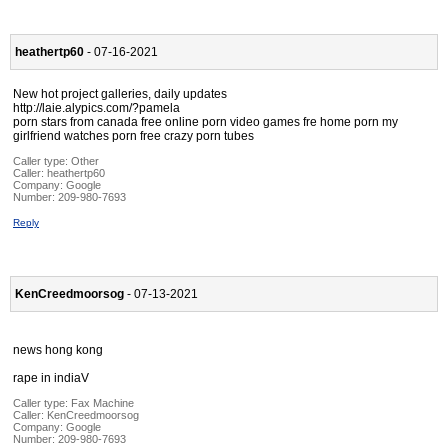
heathertp60
- 07-16-2021
New hot project galleries, daily updates
http://laie.alypics.com/?pamela
porn stars from canada free online porn video games fre home porn my
girlfriend watches porn free crazy porn tubes
Caller type: Other
Caller:
heathertp60
Company:
Google
Number:
209-980-7693
Reply
KenCreedmoorsog
- 07-13-2021
news hong kong
rape in indiaV
Caller type: Fax Machine
Caller:
KenCreedmoorsog
Company:
Google
Number:
209-980-7693