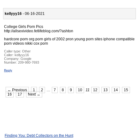
kellyyy16
- 06-16-2021
College Girls Porn Pics
http://allsexivideo.fetlifeblog.com/?ashton
hardcore porn org porn girls of 2002 pron young porn sites iphone compatible
porn videos nikki cox porn
Caller type: Other
Caller:
kellyyy16
Company:
Google
Number:
209-980-7693
Reply
← Previous
1
2
…
7
8
9
10
11
12
13
14
15
16
17
Next →
Finding You: Debt Collectors on the Hunt