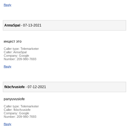
Reply
AnnaSpal
- 07-13-2021
инцест это
Caller type: Telemarketer
Caller:
AnnaSpal
Company:
Google
Number:
209-980-7693
Reply
fkbcfvusiofe
- 07-12-2021
panyuvusiofe
Caller type: Telemarketer
Caller:
fkbcfvusiofe
Company:
Google
Number:
209-980-7693
Reply