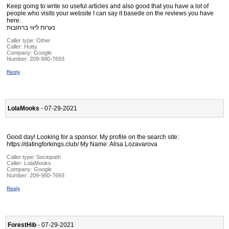
Keep going to write so useful articles and also good that you have a lot of
people who visits your website I can say it basede on the reviews you have
here.
נערות ליווי ברחובות
Caller type: Other
Caller:
Hutty
Company:
Google
Number:
209-980-7693
Reply
LolaMooks
- 07-29-2021
Good day! Looking for a sponsor. My profile on the search site:
https://datingforkings.club/ My Name: Alisa Lozavarova
Caller type: Sociopath
Caller:
LolaMooks
Company:
Google
Number:
209-980-7693
Reply
ForestHib
- 07-29-2021