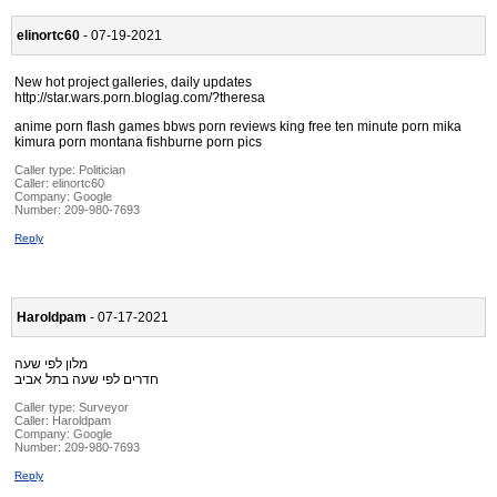
elinortc60
- 07-19-2021
New hot project galleries, daily updates
http://star.wars.porn.bloglag.com/?theresa
anime porn flash games bbws porn reviews king free ten minute porn mika
kimura porn montana fishburne porn pics
Caller type: Politician
Caller:
elinortc60
Company:
Google
Number:
209-980-7693
Reply
Haroldpam
- 07-17-2021
מלון לפי שעה
חדרים לפי שעה בתל אביב
Caller type: Surveyor
Caller:
Haroldpam
Company:
Google
Number:
209-980-7693
Reply