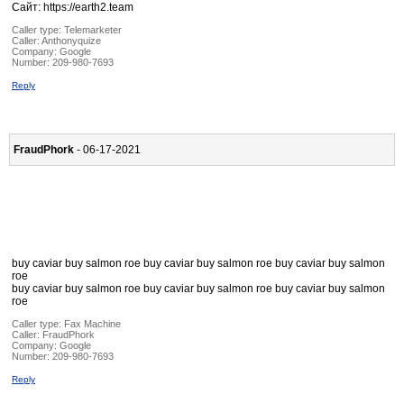
Сайт: https://earth2.team
Caller type: Telemarketer
Caller:
Anthonyquize
Company:
Google
Number:
209-980-7693
Reply
FraudPhork
- 06-17-2021
buy caviar buy salmon roe buy caviar buy salmon roe buy caviar buy salmon
roe
buy caviar buy salmon roe buy caviar buy salmon roe buy caviar buy salmon
roe
Caller type: Fax Machine
Caller:
FraudPhork
Company:
Google
Number:
209-980-7693
Reply