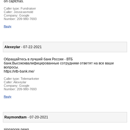
on captchas.
Caller type: Fundraiser
Caller:
Jessicasmold
Company:
Google
Number:
209-980-7693
Reply
Alexeylar
- 07-22-2021
Обращайтесь в лучший банк России - ВТБ
банк.Высококвалифицированные сотрудники ответят на все ваши
вопросы.
https://vtb-bank.me/
Caller type: Telemarketer
Caller:
Alexeylar
Company:
Google
Number:
209-980-7693
Reply
Raymondtam
- 07-20-2021
singapore news