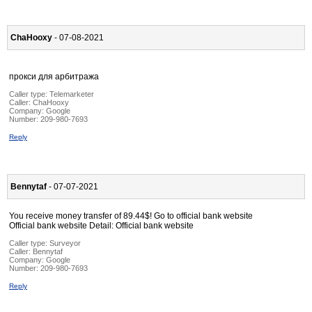
ChaHooxy
- 07-08-2021
прокси для арбитража
Caller type: Telemarketer
Caller:
ChaHooxy
Company:
Google
Number:
209-980-7693
Reply
Bennytaf
- 07-07-2021
You receive money transfer of 89.44$! Go to official bank website
Official bank website Detail: Official bank website
Caller type: Surveyor
Caller:
Bennytaf
Company:
Google
Number:
209-980-7693
Reply