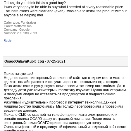
Tell us, do you think this is a good buy?
I was very happy to be able to buy what I needed at a very reasonable price.
The instructions were clear and (even) I was able to install the product without
anyone else helping me!
Caller type: Fundraiser
Caller:
MatthewRon
Company:
Google
Number:
209-980-7693
Reply
OsagoOnlaynKupit_cog
- 07-25-2021
Приветствую вас!
Недавно нашел интересный и полезный сайт, где в одном месте можно
сделать онлайн рассчет и получить цены от нескольких страховщиков.
Пока искал очки и ручку, внучек помог ввести госномер автомобиля. Да, в
детсаду дети уже компьютеры и граматику изучают. Нужно нам старикам
и молодым людям не отставать от продвинутого и подрастающего
поколения.
Разумный и удивительный прогресс и интернет технолгии, данные
машины быстро подгрузились. Мы только перепроверили и проверили
введенные данные.
Пришло СМС со ссылкой на телефон для оплаты электронного или
онлайн полиса ОСАГО сразу в страховой компании. После оплаты
электронный полис ОСАГО пришел на электронную почту.
Очень комфортный и продвинутый официальный и надежный сайт осаго