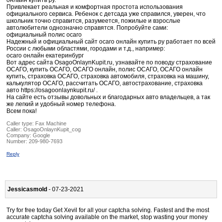
онлайн купить ру.
Привлекает реальная и комфортная простота использования
официального сервиса. Ребенок с детсада уже справился, уверен, что
школьник точно справится, разумеется, пожилые и взрослые
автолюбители однозначно справятся. Попробуйте сами:
официальный полис осаго
Надежный и официальный сайт осаго онлайн купить ру работает по всей
России с любыми областями, городами и т.д., например:
осаго онлайн екатеринбург
Вот адрес сайта OsagoOnlaynKupit.ru, узнавайте по поводу страхование
ОСАГО, купить ОСАГО, ОСАГО онлайн, полис ОСАГО, ОСАГО онлайн
купить, страховка ОСАГО, страховка автомобиля, страховка на машину,
калькулятор ОСАГО, рассчитать ОСАГО, автострахование, страховка
авто https://osagoonlaynkupit.ru/ .
На сайте есть отзывы довольных и благодарных авто владельцев, а так
же легкий и удобный номер телефона.
Всем пока!
Caller type: Fax Machine
Caller:
OsagoOnlaynKupit_cog
Company:
Google
Number:
209-980-7693
Reply
Jessicasmold
- 07-23-2021
Try for free today Get Xevil for all your captcha solving. Fastest and the most
accurate captcha solving available on the market, stop wasting your money