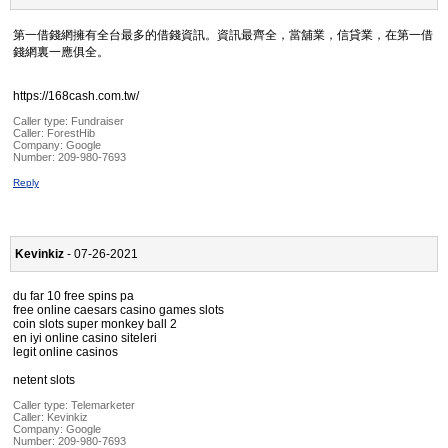
第一借錢網擁有全台最多的借錢資訊。資訊最齊全，當舖業，信貸業，在第一借
錢網裏一應俱全。
https://168cash.com.tw/
Caller type: Fundraiser
Caller:
ForestHib
Company:
Google
Number:
209-980-7693
Reply
Kevinkiz
- 07-26-2021
du far 10 free spins pa
free online caesars casino games slots
coin slots super monkey ball 2
en iyi online casino siteleri
legit online casinos
netent slots
Caller type: Telemarketer
Caller:
Kevinkiz
Company:
Google
Number:
209-980-7693