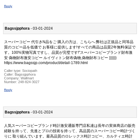
Reply
Bagssjpphora
- 03-01-2024
スーパーコピー 代引きN品をご 購入の方は、こちらへ.弊社は正規品と同等品
質のコピー品を低価で お客様に提供します!すべての商品は品質2年無料保証で
す。100%実物写真ですし、品質が完璧です!"スーパーコピーブランド財布激
安 偽物財布激安コピー ルイヴィトン財布偽物,偽物財布コピー }}}}}}
https://www.bagssjp.com/product/detail-1789.html
Caller type: Sociopath
Caller:
Bagssjpphora
Company:
Wallmart
Number:
248-824-3027
Reply
Bagssjpphora
- 03-01-2024
人気スーパーコピーブランド時計激安通販専門店私達は長年の実体商店の販売
経験を持って、先進とプロの技術を持って、高品質のスーパーコピー時計づく
りに 取り組んでいます。最高品質のロレックス時計コピー、カルティエ時計