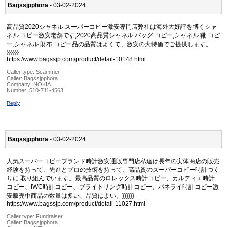
Bagssjpphora
- 03-02-2024
高品質2020シャネル スーパーコピー激安專門店弊社は海外大好評を博くシャ
ネル コピー激安老舗です,2020高品質シャネル バッグ コピー,シャネル 靴 コピ
ー,シャネル 財布 コピー品の品質はよくて、激安の大特価でご提供します。
}}}}}}
https://www.bagssjp.com/product/detail-10148.html
Caller type: Scammer
Caller:
Bagssjpphora
Company:
NOKIA
Number:
510-711-4563
Reply
Bagssjpphora
- 03-02-2024
人気スーパーコピーブランド時計激安通販専門店私達は長年の実体商店の販売
経験を持って、先進とプロの技術を持って、高品質のスーパーコピー時計づく
りに 取り組んでいます。最高品質のロレックス時計コピー、カルティエ時計
コピー、IWC時計コピー、ブライトリング時計コピー、パネライ時計コピー激
安販売中商品の数量は多い、品質はよい。}}}}}}
https://www.bagssjp.com/product/detail-11027.html
Caller type: Fundraiser
Caller:
Bagssjpphora