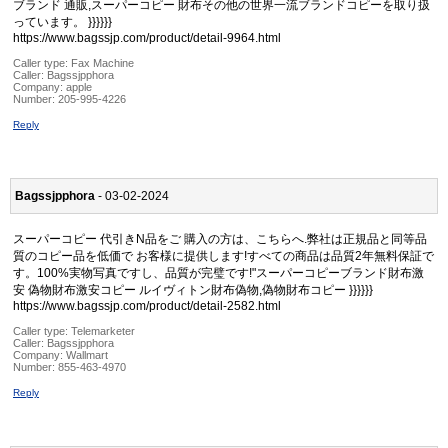
ブランド 通販,スーパーコピー 財布その他の世界一流ブランドコピーを取り扱
っています。 }}}}}}
https://www.bagssjp.com/product/detail-9964.html
Caller type: Fax Machine
Caller:
Bagssjpphora
Company:
apple
Number:
205-995-4226
Reply
Bagssjpphora
- 03-02-2024
スーパーコピー 代引きN品をご 購入の方は、こちらへ.弊社は正規品と同等品
質のコピー品を低価で お客様に提供します!すべての商品は品質2年無料保証で
す。100%実物写真ですし、品質が完璧です!"スーパーコピーブランド財布激
安 偽物財布激安コピー ルイヴィトン財布偽物,偽物財布コピー }}}}}}
https://www.bagssjp.com/product/detail-2582.html
Caller type: Telemarketer
Caller:
Bagssjpphora
Company:
Wallmart
Number:
855-463-4970
Reply