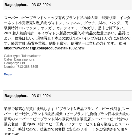
Bagssjpphora
- 03-02-2024
スーパーコピーブランドショップ有名ブランド品の輸入業、卸売り業、インタ
ーネット小売販売N級,,S級 ヴィトン、シャネル、グッチ、財布、バッグ。 高
級腕時計ロレックス 、オメガ 、カルティエ 、 ブルガリ、是非ご覧下さい。
2020超人気腕時計、ルイヴィトン新品の大量入荷!商品の数量は多い、品質は
よい、価格は低い、現物写真！本当の意味でのハイレプがほしい方にお勧めで
す。経営方針: 品質を重視、納期も厳守、信用第一は当社の方針です。 }}}}}}
https://www.bagssjp.com/product/detail-1002.html
Caller type: Telemarketer
Caller:
Bagssjpphora
Company:
FBI
Number:
713-388-6395
Reply
Bagssjpphora
- 03-01-2024
業界で最高な品質に挑戦します！"ブランドN級品ブランドコピー 代引き,スー
パーコピー時計,ブランドN級品,楽天コピーブランド,,偽物ブラン日本最大級の
最高のスーパーコピーブランド財布激安代引き販売店,スーパーコピー時計の
激安老舗.！国内No.1時計コピー工房,アフターサービスも自ら製造したスーパ
ーコピー時計なので、技術力でお客様に安心のサポー トをご提供させて頂き
ます }}}}}}