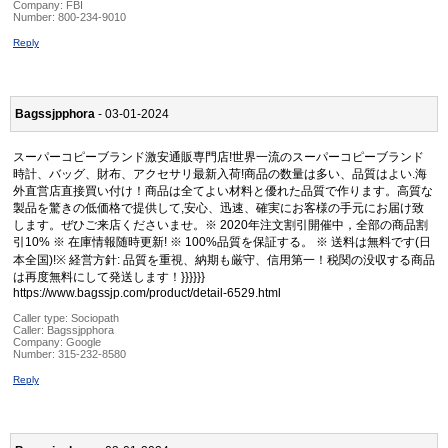
Company:
FBI
Number:
800-234-9010
Reply
Bagssjpphora
- 03-01-2024
スーパーコピーブランド激安通販専門店!世界一流のスーパーコピーブランド
時計、バッグ、財布、アクセサリ最新入荷!商品の数量は多い、品質はよい.海
外直営店直接買い付け！商品は全てよい材料と優れた品質で作ります。高質な
製品を驚きの低価格で提供して,安心、迅速、確実にお客様の手元にお届け致
します。ぜひご来店くださいませ。※ 2020年注文割引開催中，全部の商品割
引10% ※ 在庫情報随時更新! ※ 100%品質を保証する。 ※ 送料は無料です(日
本全国)!※ 経営方針: 品質を重視、納期も厳守、信用第一！税関の没収する商品
は再度無料にして発送します！}}}}}}
https://www.bagssjp.com/product/detail-6529.html
Caller type: Sociopath
Caller:
Bagssjpphora
Company:
Google
Number:
315-232-8580
Reply