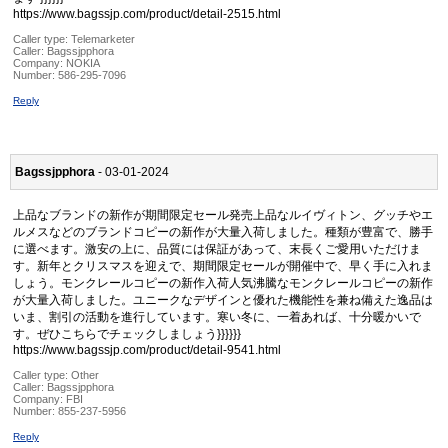
https://www.bagssjp.com/product/detail-2515.html
Caller type: Telemarketer
Caller:
Bagssjpphora
Company:
NOKIA
Number:
586-295-7096
Reply
Bagssjpphora
- 03-01-2024
上品なブランドの新作が期間限定セール発売上品なルイヴィトン、グッチやエ
ルメスなどのブランドコピーの新作が大量入荷しました。種類が豊富で、勝手
に選べます。激安の上に、品質には保証があって、末長くご愛用いただけま
す。新年とクリスマスを迎えで、期間限定セールが開催中で、早く手に入れま
しょう。モンクレールコピーの新作入荷人気沸騰なモンクレールコピーの新作
が大量入荷しました。ユニークなデザインと優れた機能性を兼ね備えた逸品は
いま、割引の活動を進行しています。寒い冬に、一着あれば、十分暖かいで
す。ぜひこちらでチェックしましょう}}}}}}
https://www.bagssjp.com/product/detail-9541.html
Caller type: Other
Caller:
Bagssjpphora
Company:
FBI
Number:
855-237-5956
Reply