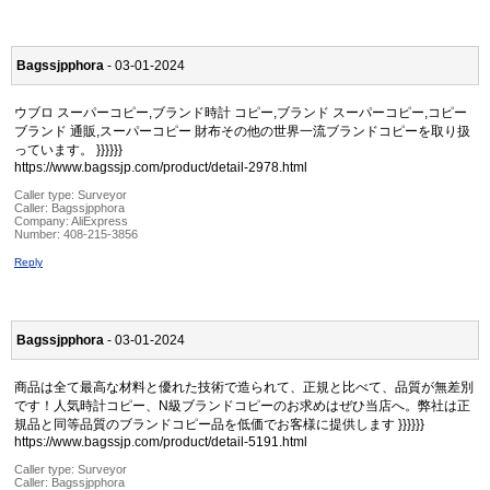
Bagssjpphora
- 03-01-2024
ウブロ スーパーコピー,ブランド時計 コピー,ブランド スーパーコピー,コピー
ブランド 通販,スーパーコピー 財布その他の世界一流ブランドコピーを取り扱
っています。 }}}}}}
https://www.bagssjp.com/product/detail-2978.html
Caller type: Surveyor
Caller:
Bagssjpphora
Company:
AliExpress
Number:
408-215-3856
Reply
Bagssjpphora
- 03-01-2024
商品は全て最高な材料と優れた技術で造られて、正規と比べて、品質が無差別
です！人気時計コピー、N級ブランドコピーのお求めはぜひ当店へ。弊社は正
規品と同等品質のブランドコピー品を低価でお客様に提供します }}}}}}
https://www.bagssjp.com/product/detail-5191.html
Caller type: Surveyor
Caller:
Bagssjpphora