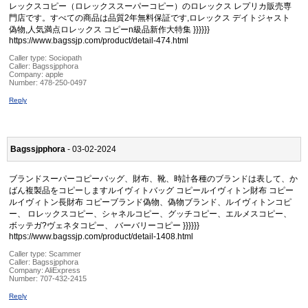
レックスコピー（ロレックススーパーコピー）のロレックス レプリカ販売専
門店です。すべての商品は品質2年無料保証です,ロレックス デイトジャスト
偽物,人気満点ロレックス コピーn級品新作大特集 }}}}}}
https://www.bagssjp.com/product/detail-474.html
Caller type: Sociopath
Caller:
Bagssjpphora
Company:
apple
Number:
478-250-0497
Reply
Bagssjpphora
- 03-02-2024
ブランドスーパーコピーバッグ、財布、靴、時計各種のブランドは表して、か
ばん複製品をコピーしますルイヴィトバッグ コピールイヴィトン財布 コピー
ルイヴィトン長財布 コピーブランド偽物、偽物ブランド、ルイヴィトンコピ
ー、 ロレックスコピー、シャネルコピー、グッチコピー、エルメスコピー、
ボッテガ?ヴェネタコピー、 バーバリーコピー }}}}}}
https://www.bagssjp.com/product/detail-1408.html
Caller type: Scammer
Caller:
Bagssjpphora
Company:
AliExpress
Number:
707-432-2415
Reply