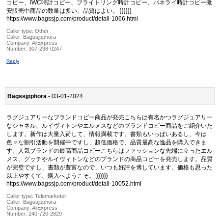
コピー、IWC時計コピー、ブライトリング時計コピー、パネライ時計コピー激
安販売中商品の数量は多い、品質はよい。 }}}}}}
https://www.bagssjp.com/product/detail-1066.html
Caller type: Other
Caller:
Bagssjpphora
Company:
AliExpress
Number:
307-298-0247
Reply
Bagssjpphora
- 03-01-2024
ラグジュアリーなブランドコピー商品が発売こちらは有名かつラグジュアリー
なシャネル、ルイヴィトンやエルメスなどのブランドコピー商品をご紹介いた
します。新作は大量入荷して、情報満載です。書類もいっぱいあるし、今は
色々な割引活動を開催中ですし、超低価格で、品質最高な逸品を購入できま
す。人気ブランドの最高商品コピーこちらはファッションな先端に立ったエル
メス、グッチやルイヴィトンなどのブランドの商品コピーを発売します。品質
が完璧ですし、書類が豊富なので、いつも好評を博しています。価格も思った
以上やすくて、購入へようこそ。 }}}}}}
https://www.bagssjp.com/product/detail-10052.html
Caller type: Telemarketer
Caller:
Bagssjpphora
Company:
AliExpress
Number:
240-720-2829