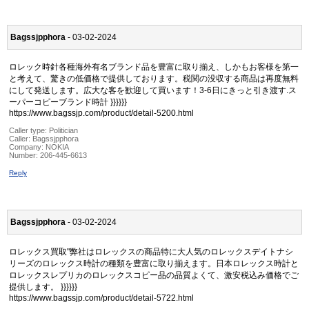
Bagssjpphora
- 03-02-2024
ロレック時針各種海外有名ブランド品を豊富に取り揃え、しかもお客様を第一
と考えて、驚きの低価格で提供しております。税関の没収する商品は再度無料
にして発送します。広大な客を歓迎して買います！3-6日にきっと引き渡す.ス
ーパーコピーブランド時計 }}}}}}
https://www.bagssjp.com/product/detail-5200.html
Caller type: Politician
Caller:
Bagssjpphora
Company:
NOKIA
Number:
206-445-6613
Reply
Bagssjpphora
- 03-02-2024
ロレックス買取"弊社はロレックスの商品特に大人気のロレックスデイトナシ
リーズのロレックス時計の種類を豊富に取り揃えます。日本ロレックス時計と
ロレックスレプリカのロレックスコピー品の品質よくて、激安税込み価格でご
提供します。 }}}}}}
https://www.bagssjp.com/product/detail-5722.html