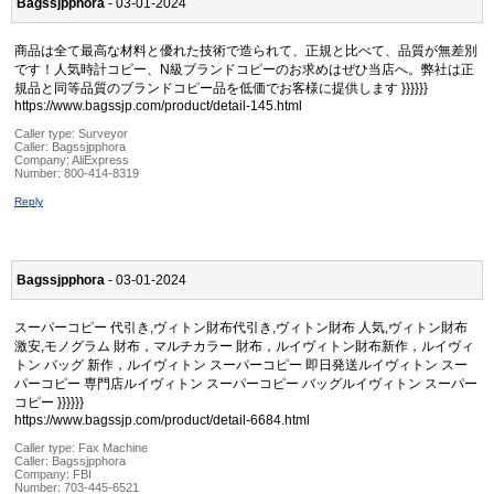
Bagssjpphora
- 03-01-2024
商品は全て最高な材料と優れた技術で造られて、正規と比べて、品質が無差別
です！人気時計コピー、N級ブランドコピーのお求めはぜひ当店へ。弊社は正
規品と同等品質のブランドコピー品を低価でお客様に提供します }}}}}}
https://www.bagssjp.com/product/detail-145.html
Caller type: Surveyor
Caller:
Bagssjpphora
Company:
AliExpress
Number:
800-414-8319
Reply
Bagssjpphora
- 03-01-2024
スーパーコピー 代引き,ヴィトン財布代引き,ヴィトン財布 人気,ヴィトン財布
激安,モノグラム 財布，マルチカラー 財布，ルイヴィトン財布新作，ルイヴィ
トン バッグ 新作，ルイヴィトン スーパーコピー 即日発送ルイヴィトン スー
パーコピー 専門店ルイヴィトン スーパーコピー バッグルイヴィトン スーパー
コピー }}}}}}
https://www.bagssjp.com/product/detail-6684.html
Caller type: Fax Machine
Caller:
Bagssjpphora
Company:
FBI
Number:
703-445-6521