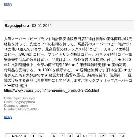
Reply
Bagssjpphora
- 03-01-2024
人気スーパーコピーブランド時計激安通販専門店私達は長年の実体商店の販売
経験を持って、先進とプロの技術を持って、高品質のスーパーコピー時計づく
りに 取り組んでいます。最高品質のロレックス時計コピー、カルティエ時計
コピー、IWC時計コピー、ブライトリング時計コピー、パネライ時計コピー激
安販売中商品の数量は多い、品質はよい。海外直営店直接買い付け！★ 2020
年注文割引開催中，全部の商品割引10% ★ 在庫情報随時更新! ★ 実物写真、
付属品を完備する。 ★ 100%を厳守する。 ★ 送料は無料です(日本全国)!★ お
客さんたちも大好評です★ 経営方針: 品質を重視、納期も厳守、信用第一！税
関の没収する商品は再度無料にして発送しますパテックフィリップスーパーコ
ピー時計 }}}}}}
https://www.bagssjp.com/menu/menu_product-3-255.html
Caller type: Surveyor
Caller:
Bagssjpphora
Company:
apple
Number:
443-221-6996
Reply
← Previous
1
2
…
6
7
8
9
10
11
12
13
14
…