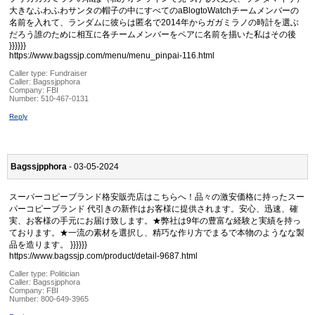
大きなふわふわサンタの帽子の中にすべてのaBlogtoWatchチームメンバーの
名前を入れて、ランダムに彼らは匿名で2014年からガガミラノの時計を選ぶ
だろう誰のために相互に各チームメンバーをペアに名前を描いた私はその後
}}}}}}
https://www.bagssjp.com/menu/menu_pinpai-116.html
Caller type: Fundraiser
Caller:
Bagssjpphora
Company:
FBI
Number:
510-467-0131
Reply
Bagssjpphora
- 03-05-2024
スーパーコピーブランド格安販売店はこちらへ！品々の激安価格に持ったスー
パーコピーブランド 代引きの新作はお客様に提供されます。安心、迅速、確
実、お客様の手元にお届け致します。★弊社は9年の豊富な経験と実績を持っ
ております。★一流の素材を選択し、精巧な作り方でまるで本物のようなな製
品を造ります。 }}}}}}
https://www.bagssjp.com/product/detail-9687.html
Caller type: Politician
Caller:
Bagssjpphora
Company:
FBI
Number:
800-649-3965