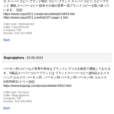
ロ スーパーコピー,ブランド時計 コピー,ブランド スーパーコピー,コピーブラ
ンド 通販,スーパーコピー 財布その他の世界一流ブランドコピーを取り扱って
います。 }}}}}}
https://www.copy2021.com/product/detail/14853.htm
https://www.copy2021.com/list/107-page=1.htm
Caller type: Telemarketer
Caller:
copy2021seK
Company:
FBI
Number:
623-242-0898
Reply
Bagssjpphora
- 03-06-2024
バーキン40コピーなど世界中有名なブランドレプリカを格安で通販しておりま
す。N級品スーパーコピーブランドは ブランドスーパーコピー超N品エルメス
バッグ,エルメス バーキン25 , バーキン30.バーキン35.バーキン40. エルメス
(HERMES) ケリー}}}}}}
https://www.bagssjp.com/product/detail-6652.html
Caller type: Surveyor
Caller:
Bagssjpphora
Company:
FBI
Number:
615-435-0961
Reply