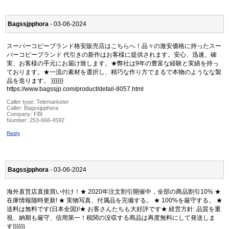
Bagssjpphora
- 03-06-2024
スーパーコピーブランド格安販売店はこちらへ！品々の激安価格に持ったスー
パーコピーブランド 代引きの新作はお客様に提供されます。安心、迅速、確
実、お客様の手元にお届け致します。★弊社は9年の豊富な経験と実績を持っ
ております。★一流の素材を選択し、精巧な作り方でまるで本物のようなな製
品を造ります。 }}}}}}
https://www.bagssjp.com/product/detail-8057.html
Caller type: Telemarketer
Caller:
Bagssjpphora
Company:
FBI
Number:
253-666-4592
Reply
Bagssjpphora
- 03-06-2024
海外直営店直接買い付け！★ 2020年注文割引開催中，全部の商品割引10% ★
在庫情報随時更新! ★ 実物写真、付属品を完備する。 ★ 100%を厳守する。 ★
送料は無料です(日本全国)!★ お客さんたちも大好評です★ 経営方針: 品質を重
視、納期も厳守、信用第一！税関の没収する商品は再度無料にして発送しま
す}}}}}}