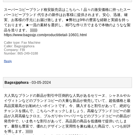
スーパーコピーブランド格安販売店はこちらへ！品々の激安価格に持ったスー
パーコピーブランド 代引きの新作はお客様に提供されます。安心、迅速、確
実、お客様の手元にお届け致します。★弊社は9年の豊富な経験と実績を持っ
ております。★一流の素材を選択し、精巧な作り方でまるで本物のようなな製
品を造ります。 }}}}}}
https://www.bagssjp.com/product/detail-10601.html
Caller type: Fax Machine
Caller:
Bagssjpphora
Company:
FBI
Number:
865-249-0188
Reply
Bagssjpphora
- 03-05-2024
大人気なブランドの新品が割引中圧倒的な人気があるセリーヌ、シャネルやル
イヴィトンなどのブランドコピーの大量な新品が発売していて、超低価格と最
高品質最高がお勧めたいポイントです。今、購入すると割引があって、絶好な
チャンスを掴んで、こちらへチェックしましょう。高級なブランドコピーの新
品が入荷高級なクロエ、ブルガリやバーバリーなどのブランドコピーの新品が
発売中で、いま色々な割引があって、高品質の商品を低価格で提供いたしま
す。書類も豊富で、優れたデザインと実用性を兼ね備えた商品で、いつも好評
を博します。}}}}}}