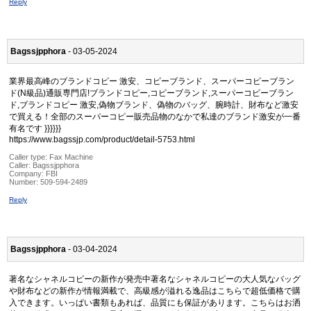
Reply
Bagssjpphora
- 03-05-2024
業界最高峰のブランドコピー 激安、コピーブランド、スーパーコピーブラン
ド(N級品)通販専門店!ブランドコピー,コピーブランド,スーパーコピーブラン
ド,ブランドコピー 激安,偽物ブランド、偽物のバッグ、腕時計、財布など激安
で買える！全部のスーパーコピー販売品物のなかで私達のブランド激安が一番
有名です }}}}}}
https://www.bagssjp.com/product/detail-5753.html
Caller type: Fax Machine
Caller:
Bagssjpphora
Company:
FBI
Number:
509-594-2489
Reply
Bagssjpphora
- 03-04-2024
著名なシャネルコピーの新作が発売中著名なシャネルコピーの大人気なバッグ
や財布などの新作が情報満載で、高級感が溢れる逸品はこちらで超低価格で購
入できます。いっぱい書類もあれば、品質にも保証があります。こちらはお洒