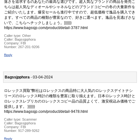
落さを追求するのあなたの最高な選びです。超人気なブランドの商品を発売こ
ちらは超人気なディオールやシャネルなどのブランドコピーの冬の大量新作を
ご紹介いたします。爆安セールも進行中ですので、超低価格で逸品を購入でき
ます。すべての商品の種類が豊富なので、好きに選べます。逸品を見逃げさな
いで、こちらへチックしましょう。}}}}}}
https://www.bagssjp.com/product/detail-3787.html
Caller type: Other
Caller:
Bagssjpphora
Company:
FBI
Number:
267-201-9206
Reply
Bagssjpphora
- 03-04-2024
ロレックス買取"弊社はロレックスの商品特に大人気のロレックスデイトナシ
リーズのロレックス時計の種類を豊富に取り揃えます。日本ロレックス時計と
ロレックスレプリカのロレックスコピー品の品質よくて、激安税込み価格でご
提供します。 }}}}}}
https://www.bagssjp.com/product/detail-9478.html
Caller type: Scammer
Caller:
Bagssjpphora
Company:
FBI
Number:
917-289-9262
Reply