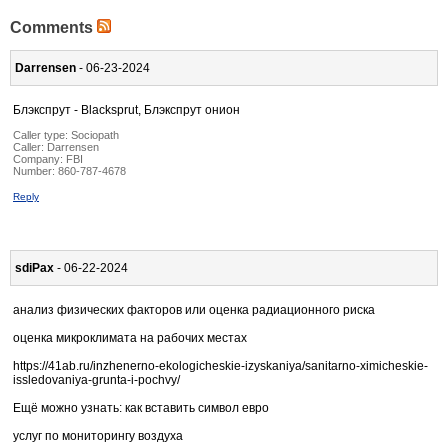
Comments
Darrensen
- 06-23-2024
Блэкспрут - Blacksprut, Блэкспрут онион
Caller type: Sociopath
Caller:
Darrensen
Company:
FBI
Number:
860-787-4678
Reply
sdiPax
- 06-22-2024
анализ физических факторов или оценка радиационного риска
оценка микроклимата на рабочих местах
https://41ab.ru/inzhenerno-ekologicheskie-izyskaniya/sanitarno-ximicheskie-
issledovaniya-grunta-i-pochvy/
Ещё можно узнать: как вставить символ евро
услуг по мониторингу воздуха