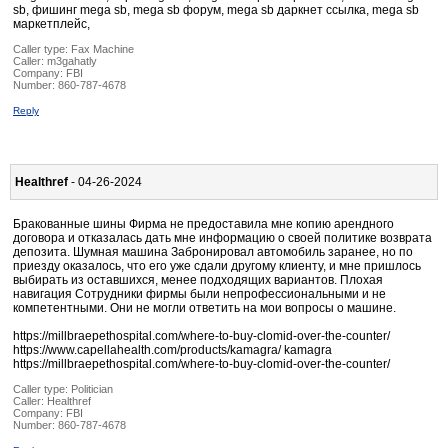
sb, фишинг mega sb, mega sb форум, mega sb даркнет ссылка, mega sb
маркетплейс,
Caller type: Fax Machine
Caller:
m3gahatly
Company:
FBI
Number:
860-787-4678
Reply
Healthref
- 04-26-2024
Бракованные шины Фирма не предоставила мне копию арендного
договора и отказалась дать мне информацию о своей политике возврата
депозита. Шумная машина Забронировал автомобиль заранее, но по
приезду оказалось, что его уже сдали другому клиенту, и мне пришлось
выбирать из оставшихся, менее подходящих вариантов. Плохая
навигация Сотрудники фирмы были непрофессиональными и не
компетентными. Они не могли ответить на мои вопросы о машине.
https://millbraepethospital.com/where-to-buy-clomid-over-the-counter/
https://www.capellahealth.com/products/kamagra/ kamagra
https://millbraepethospital.com/where-to-buy-clomid-over-the-counter/
Caller type: Politician
Caller:
Healthref
Company:
FBI
Number:
860-787-4678