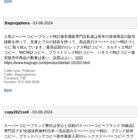
Reply
Bagssjpphora
- 03-08-2024
人気スーパーコピーブランド時計激安通販専門店私達は長年の実体商店の販売
経験を持って、先進とプロの技術を持って、高品質のスーパーコピー時計づく
りに 取り組んでいます。最高品質のロレックス時計コピー、カルティエ時計
コピー、IWC時計コピー、ブライトリング時計コピー、パネライ時計コピー激
安販売中商品の数量は多い、品質はよい。}}}}}}
https://www.bagssjp.com/product/detail-10283.html
Caller type: Politician
Caller:
Bagssjpphora
Company:
FBI
Number:
972-996-0638
Reply
copy2021seK
- 03-08-2024
スーパーコピーブランド弊社は安心と信頼のスーパーコピーブランド (N級品)
専門店です!全国送料無料!日本一流品質のスーパーコピー時計、ブランド財布
コピー、ブランドバッグコピー新作最新入荷!ロレックススーパーコピー,ウブ