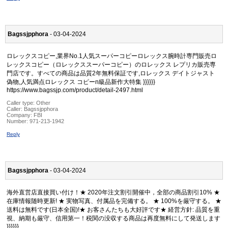
Bagssjpphora
- 03-04-2024
ロレックスコピー,業界No.1人気スーパーコピーロレックス腕時計専門販売ロ
レックスコピー（ロレックススーパーコピー）のロレックス レプリカ販売専
門店です。すべての商品は品質2年無料保証です,ロレックス デイトジャスト
偽物,人気満点ロレックス コピーn級品新作大特集 }}}}}}
https://www.bagssjp.com/product/detail-2497.html
Caller type: Other
Caller:
Bagssjpphora
Company:
FBI
Number:
971-213-1942
Reply
Bagssjpphora
- 03-04-2024
海外直営店直接買い付け！★ 2020年注文割引開催中，全部の商品割引10% ★
在庫情報随時更新! ★ 実物写真、付属品を完備する。 ★ 100%を厳守する。 ★
送料は無料です(日本全国)!★ お客さんたちも大好評です★ 経営方針: 品質を重
視、納期も厳守、信用第一！税関の没収する商品は再度無料にして発送します
}}}}}}