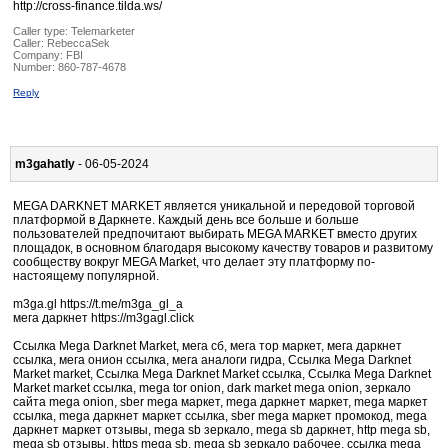
http://cross-finance.tilda.ws/
Caller type: Telemarketer
Caller:
RebeccaSek
Company:
FBI
Number:
860-787-4678
Reply
m3gahatly
- 06-05-2024
MEGA DARKNET MARKET является уникальной и передовой торговой
платформой в Даркнете. Каждый день все больше и больше
пользователей предпочитают выбирать MEGA MARKET вместо других
площадок, в основном благодаря высокому качеству товаров и развитому
сообществу вокруг MEGA Market, что делает эту платформу по-
настоящему популярной.
m3ga.gl https://t.me/m3ga_gl_a
мега даркнет https://m3gagl.click
Ссылка Mega Darknet Market, мега сб, мега тор маркет, мега даркнет
ссылка, мега онион ссылка, мега аналоги гидра, Ссылка Mega Darknet
Market market, Ссылка Mega Darknet Market ссылка, Ссылка Mega Darknet
Market market ссылка, mega tor onion, dark market mega onion, зеркало
сайта mega onion, sber mega маркет, mega даркнет маркет, mega маркет
ссылка, mega даркнет маркет ссылка, sber mega маркет промокод, mega
даркнет маркет отзывы, mega sb зеркало, mega sb даркнет, http mega sb,
mega sb отзывы, https mega sb, mega sb зеркало рабочее, ссылка mega