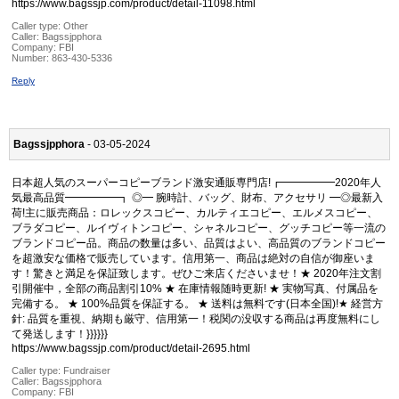
https://www.bagssjp.com/product/detail-11098.html
Caller type: Other
Caller:
Bagssjpphora
Company:
FBI
Number:
863-430-5336
Reply
Bagssjpphora
- 03-05-2024
日本超人気のスーパーコピーブランド激安通販専門店!┏━━━━━2020年人
気最高品質━━━━━┓ ◎━ 腕時計、バッグ、財布、アクセサリ ━◎最新入
荷!主に販売商品：ロレックスコピー、カルティエコピー、エルメスコピー、
ブラダコピー、ルイヴィトンコピー、シャネルコピー、グッチコピー等一流の
ブランドコピー品。商品の数量は多い、品質はよい、高品質のブランドコピー
を超激安な価格で販売しています。信用第一、商品は絶対の自信が御座いま
す！驚きと満足を保証致します。ぜひご来店くださいませ！★ 2020年注文割
引開催中，全部の商品割引10% ★ 在庫情報随時更新! ★ 実物写真、付属品を
完備する。 ★ 100%品質を保証する。 ★ 送料は無料です(日本全国)!★ 経営方
針: 品質を重視、納期も厳守、信用第一！税関の没収する商品は再度無料にし
て発送します！}}}}}}
https://www.bagssjp.com/product/detail-2695.html
Caller type: Fundraiser
Caller:
Bagssjpphora
Company:
FBI