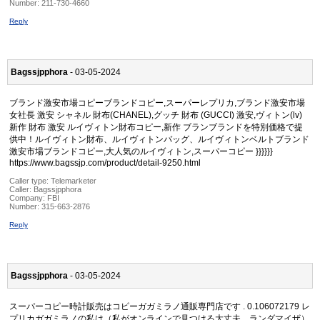
Number:
211-730-4660
Reply
Bagssjpphora
- 03-05-2024
ブランド激安市場コピーブランドコピー,スーパーレプリカ,ブランド激安市場
女社長 激安 シャネル 財布(CHANEL),グッチ 財布 (GUCCI) 激安,ヴィトン(lv)
新作 財布 激安 ルイヴィトン財布コピー,新作 ブランブランドを特別価格で提
供中！ルイヴィトン財布、ルイヴィトンバッグ、ルイヴィトンベルトブランド
激安市場ブランドコピー,大人気のルイヴィトン,スーパーコピー }}}}}}
https://www.bagssjp.com/product/detail-9250.html
Caller type: Telemarketer
Caller:
Bagssjpphora
Company:
FBI
Number:
315-663-2876
Reply
Bagssjpphora
- 03-05-2024
スーパーコピー時計販売はコピーガガミラノ通販専門店です . 0.106072179 レ
プリカガガミラノの私は（私がオンラインで見つける大丈夫、ランダマイザ）