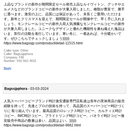
上品なブランドの新作が期間限定セール発売上品なルイヴィトン、グッチやエ
ルメスなどのブランドコピーの新作が大量入荷しました。種類が豊富で、勝手
に選べます。激安の上に、品質には保証があって、末長くご愛用いただけま
す。新年とクリスマスを迎えで、期間限定セールが開催中で、早く手に入れま
しょう。モンクレールコピーの新作入荷人気沸騰なモンクレールコピーの新作
が大量入荷しました。ユニークなデザインと優れた機能性を兼ね備えた逸品は
いま、割引の活動を進行しています。寒い冬に、一着あれば、十分暖かいで
す。ぜひこちらでチェックしましょう}}}}}}
https://www.bagssjp.com/product/detail-11515.html
Caller type: Other
Caller:
Bagssjpphora
Company:
FBI
Number:
932-562-3631
Reply
Bagssjpphora
- 03-03-2024
人気スーパーコピーブランド時計激安通販専門店私達は長年の実体商店の販売
経験を持って、先進とプロの技術を持って、高品質のスーパーコピー時計づく
りに 取り組んでいます。最高品質のロレックス時計コピー、カルティエ時計
コピー、IWC時計コピー、ブライトリング時計コピー、パネライ時計コピー激
安販売中商品の数量は多い、品質はよい。}}}}}}
https://www.bagssjp.com/product/detail-9882.html