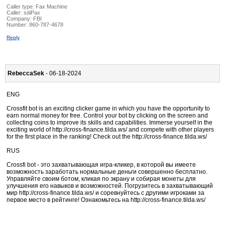
Caller type: Fax Machine
Caller:
sdiPax
Company:
FBI
Number:
860-787-4678
Reply
RebeccaSek
- 06-18-2024
ENG
Crossfit bot is an exciting clicker game in which you have the opportunity to
earn normal money for free. Control your bot by clicking on the screen and
collecting coins to improve its skills and capabilities. Immerse yourself in the
exciting world of http://cross-finance.tilda.ws/ and compete with other players
for the first place in the ranking! Check out the http://cross-finance.tilda.ws/
RUS
Crossfi bot - это захватывающая игра-кликер, в которой вы имеете
возможность заработать нормальные деньги совершенно бесплатно.
Управляйте своим ботом, кликая по экрану и собирая монеты для
улучшения его навыков и возможностей. Погрузитесь в захватывающий
мир http://cross-finance.tilda.ws/ и соревнуйтесь с другими игроками за
первое место в рейтинге! Ознакомьтесь на http://cross-finance.tilda.ws/