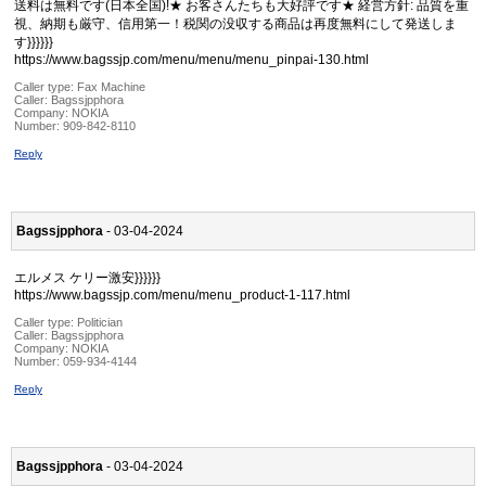
送料は無料です(日本全国)!★ お客さんたちも大好評です★ 経営方針: 品質を重
視、納期も厳守、信用第一！税関の没収する商品は再度無料にして発送しま
す}}}}}}
https://www.bagssjp.com/menu/menu/menu_pinpai-130.html
Caller type: Fax Machine
Caller:
Bagssjpphora
Company:
NOKIA
Number:
909-842-8110
Reply
Bagssjpphora
- 03-04-2024
エルメス ケリー激安}}}}}}
https://www.bagssjp.com/menu/menu_product-1-117.html
Caller type: Politician
Caller:
Bagssjpphora
Company:
NOKIA
Number:
059-934-4144
Reply
Bagssjpphora
- 03-04-2024