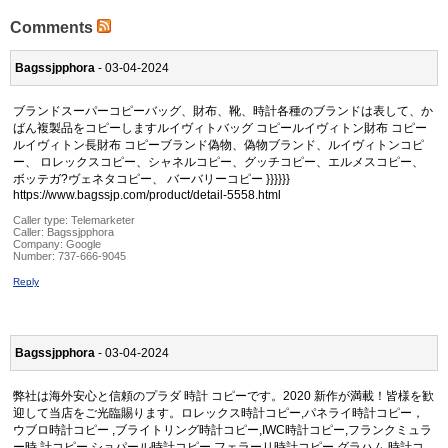
Comments
Bagssjpphora
- 03-04-2024
ブランドスーパーコピーバッグ、財布、靴、時計各種のブランドは表して、か
ばん複製品をコピーしますルイヴィトバッグ コピールイヴィトン財布 コピー
ルイヴィトン長財布 コピーブランド偽物、偽物ブランド、ルイヴィトンコピ
ー、 ロレックスコピー、シャネルコピー、グッチコピー、エルメスコピー、
ボッテガ?ヴェネタコピー、 バーバリーコピー }}}}}}
https://www.bagssjp.com/product/detail-5558.html
Caller type: Telemarketer
Caller:
Bagssjpphora
Company:
Google
Number:
737-666-9045
Reply
Bagssjpphora
- 03-04-2024
弊社は海外安心と信頼のプラダ 時計 コピーです。2020 新作が満載！皆様を歓
迎して当店をご光臨賜ります。ロレックス時計コピー,パネライ時計コピー，
ウブロ時計コピー ,ブライトリング時計コピー,IWC時計コピー,フランクミュラ
ー時 計コピー,ショパール時計コピー,フェラーリ時計コピー,グラハム 時計コ