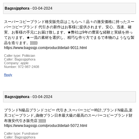
Bagssjpphora
- 03-04-2024
スーパーコピーブランド格安販売店はこちらへ！品々の激安価格に持ったスー
パーコピーブランド 代引きの新作はお客様に提供されます。安心、迅速、確
実、お客様の手元にお届け致します。★弊社は9年の豊富な経験と実績を持っ
ております。★一流の素材を選択し、精巧な作り方でまるで本物のようなな製
品を造ります。}}}}}}
https://www.bagssjp.com/product/detail-9011.html
Caller type: Politician
Caller:
Bagssjpphora
Company:
apple
Number:
972-987-2408
Reply
Bagssjpphora
- 03-04-2024
ブランドN級品ブランドコピー 代引き,スーパーコピー時計,ブランドN級品,楽
天コピーブランド,,偽物ブラン日本最大級の最高のスーパーコピーブランド財
布激安代引き販売店 }}}}}}
https://www.bagssjp.com/product/detail-5072.html
Caller type: Fundraiser
Caller:
Bagssjpphora