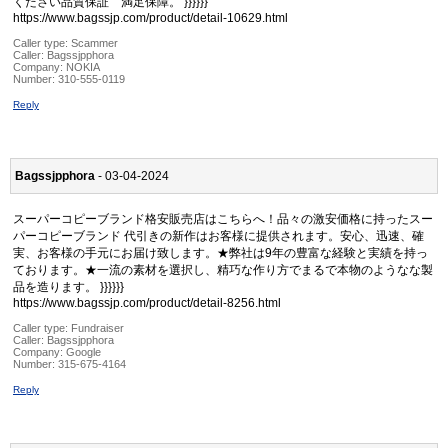
ください品質保証 満足保障。 }}}}}}
https://www.bagssjp.com/product/detail-10629.html
Caller type: Scammer
Caller:
Bagssjpphora
Company:
NOKIA
Number:
310-555-0119
Reply
Bagssjpphora
- 03-04-2024
スーパーコピーブランド格安販売店はこちらへ！品々の激安価格に持ったスー
パーコピーブランド 代引きの新作はお客様に提供されます。安心、迅速、確
実、お客様の手元にお届け致します。★弊社は9年の豊富な経験と実績を持っ
ております。★一流の素材を選択し、精巧な作り方でまるで本物のようなな製
品を造ります。 }}}}}}
https://www.bagssjp.com/product/detail-8256.html
Caller type: Fundraiser
Caller:
Bagssjpphora
Company:
Google
Number:
315-675-4164
Reply