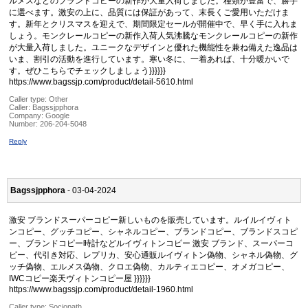
ルメスなどのブランドコピーの新作が大量入荷しました。種類が豊富で、勝手
に選べます。激安の上に、品質には保証があって、末長くご愛用いただけま
す。新年とクリスマスを迎えで、期間限定セールが開催中で、早く手に入れま
しょう。モンクレールコピーの新作入荷人気沸騰なモンクレールコピーの新作
が大量入荷しました。ユニークなデザインと優れた機能性を兼ね備えた逸品は
いま、割引の活動を進行しています。寒い冬に、一着あれば、十分暖かいで
す。ぜひこちらでチェックしましょう}}}}}}
https://www.bagssjp.com/product/detail-5610.html
Caller type: Other
Caller:
Bagssjpphora
Company:
Google
Number:
206-204-5048
Reply
Bagssjpphora
- 03-04-2024
激安 ブランドスーパーコピー新しいものを販売しています。ルイルイヴィト
ンコピー、グッチコピー、シャネルコピー、ブランドコピー、ブランドスコピ
ー、ブランドコピー時計などルイヴィトンコピー 激安 ブランド、スーパーコ
ピー、代引き対応、レプリカ、安心通販ルイヴィトン偽物、シャネル偽物、グ
ッチ偽物、エルメス偽物、クロエ偽物、カルティエコピー、オメガコピー、
IWCコピー楽天ヴィトンコピー屋 }}}}}}
https://www.bagssjp.com/product/detail-1960.html
Caller type: Sociopath