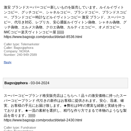
激安 ブランドスーパーコピー新しいものを販売しています。ルイルイヴィト
ンコピー、グッチコピー、シャネルコピー、ブランドコピー、ブランドスコピ
ー、ブランドコピー時計などルイヴィトンコピー 激安 ブランド、スーパーコ
ピー、代引き対応、レプリカ、安心通販ルイヴィトン偽物、シャネル偽物、グ
ッチ偽物、エルメス偽物、クロエ偽物、カルティエコピー、オメガコピー、
IWCコピー楽天ヴィトンコピー屋 }}}}}}
https://www.bagssjp.com/product/detail-8536.html
Caller type: Telemarketer
Caller:
Bagssjpphora
Company:
NOKIA
Number:
240-949-2589
Reply
Bagssjpphora
- 03-04-2024
スーパーコピーブランド格安販売店はこちらへ！品々の激安価格に持ったスー
パーコピーブランド 代引きの新作はお客様に提供されます。安心、迅速、確
実、お客様の手元にお届け致します。★弊社は9年の豊富な経験と実績を持っ
ております。★一流の素材を選択し、精巧な作り方でまるで本物のようなな製
品を造ります。}}}}}}
https://www.bagssjp.com/product/detail-2430.html
Caller type: Fundraiser