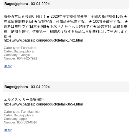
Bagssjpphora
- 03-04-2024
海外直営店直接買い付け！★ 2020年注文割引開催中，全部の商品割引10% ★
在庫情報随時更新! ★ 実物写真、付属品を完備する。 ★ 100%を厳守する。 ★
送料は無料です(日本全国)!★ お客さんたちも大好評です★ 経営方針: 品質を重
視、納期も厳守、信用第一！税関の没収する商品は再度無料にして発送します
}}}}}}
https://www.bagssjp.com/product/detail-1742.html
Caller type: Fundraiser
Caller:
Bagssjpphora
Company:
Google
Number:
604-762-7922
Reply
Bagssjpphora
- 03-04-2024
エルメス ケリー激安}}}}}}
https://www.bagssjp.com/product/detail-3654.html
Caller type: Fax Machine
Caller:
Bagssjpphora
Company:
apple
Number:
856-583-0510
Reply