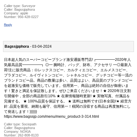
Caller type: Surveyor
Caller:
Bagssjpphora
Company:
apple
Number:
956-428-0227
Reply
Bagssjpphora
- 03-04-2024
日本超人気のスーパーコピーブランド激安通販専門店!┏━━━━━2020年人
気最高品質━━━━━┓ ◎━ 腕時計、バッグ、財布、アクセサリ ━◎最新入
荷!主に販売商品：ロレックスコピー、カルティエコピー、エルメスコピー、
ブラダコピー、ルイヴィトンコピー、シャネルコピー、グッチコピー等一流の
ブランドコピー品。商品の数量は多い、品質はよい、高品質のブランドコピー
を超激安な価格で販売しています。信用第一、商品は絶対の自信が御座いま
す！驚きと満足を保証致します。ぜひご来店くださいませ！★ 2020年注文割
引開催中，全部の商品割引10% ★ 在庫情報随時更新! ★ 実物写真、付属品を
完備する。 ★ 100%品質を保証する。 ★ 送料は無料です(日本全国)!★ 経営方
針: 品質を重視、納期も厳守、信用第一！税関の没収する商品は再度無料にし
て発送します！}}}}}}
https://www.bagssjp.com/menu/menu_product-3-314.html
Caller type: Sociopath
Caller:
Bagssjpphora
Company:
NOKIA
Number:
262-808-8133