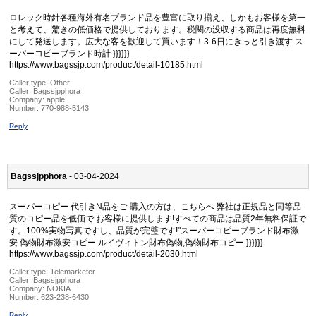
ロレック時針各種海外有名ブランド品を豊富に取り揃え、しかもお客様を第一
と考えて、驚きの低価格で提供しております。税関の没収する商品は再度無料
にして発送します。広大な客を歓迎して買います！3-6日にきっと引き渡す.ス
ーパーコピーブランド時計 }}}}}}
https://www.bagssjp.com/product/detail-10185.html
Caller type: Other
Caller:
Bagssjpphora
Company:
apple
Number:
770-988-5143
Reply
Bagssjpphora
- 03-04-2024
スーパーコピー 代引きN品をご 購入の方は、こちらへ.弊社は正規品と同等品
質のコピー品を低価で お客様に提供します!すべての商品は品質2年無料保証で
す。100%実物写真ですし、品質が完璧です!"スーパーコピーブランド財布激
安 偽物財布激安コピー ルイヴィトン財布偽物,偽物財布コピー }}}}}}
https://www.bagssjp.com/product/detail-2030.html
Caller type: Telemarketer
Caller:
Bagssjpphora
Company:
NOKIA
Number:
623-238-6430
Reply