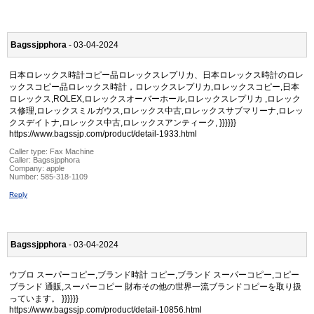
Bagssjpphora
- 03-04-2024
日本ロレックス時計コピー品ロレックスレプリカ、日本ロレックス時計のロレ
ックスコピー品ロレックス時計，ロレックスレプリカ,ロレックスコピー,日本
ロレックス,ROLEX,ロレックスオーバーホール,ロレックスレプリカ ,ロレック
ス修理,ロレックスミルガウス,ロレックス中古,ロレックスサブマリーナ,ロレッ
クスデイトナ,ロレックス中古,ロレックスアンティーク, }}}}}}
https://www.bagssjp.com/product/detail-1933.html
Caller type: Fax Machine
Caller:
Bagssjpphora
Company:
apple
Number:
585-318-1109
Reply
Bagssjpphora
- 03-04-2024
ウブロ スーパーコピー,ブランド時計 コピー,ブランド スーパーコピー,コピー
ブランド 通販,スーパーコピー 財布その他の世界一流ブランドコピーを取り扱
っています。 }}}}}}
https://www.bagssjp.com/product/detail-10856.html