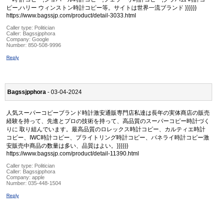
ピー,ハリー ウィンストン時計コピー等。サイトは世界一流ブランド }}}}}}
https://www.bagssjp.com/product/detail-3033.html
Caller type: Politician
Caller:
Bagssjpphora
Company:
Google
Number:
850-508-9996
Reply
Bagssjpphora
- 03-04-2024
人気スーパーコピーブランド時計激安通販専門店私達は長年の実体商店の販売
経験を持って、先進とプロの技術を持って、高品質のスーパーコピー時計づく
りに 取り組んでいます。最高品質のロレックス時計コピー、カルティエ時計
コピー、IWC時計コピー、ブライトリング時計コピー、パネライ時計コピー激
安販売中商品の数量は多い、品質はよい。}}}}}}
https://www.bagssjp.com/product/detail-11390.html
Caller type: Politician
Caller:
Bagssjpphora
Company:
apple
Number:
035-448-1504
Reply