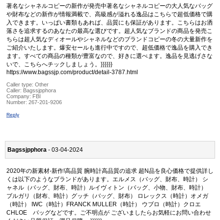
著名なシャネルコピーの新作が発売中著名なシャネルコピーの大人気なバッグ
や財布などの新作が情報満載で、高級感が溢れる逸品はこちらで超低価格で購
入できます。いっぱい書類もあれば、品質にも保証があります。こちらはお洒
落さを追求するのあなたの最高な選びです。超人気なブランドの商品を発売こ
ちらは超人気なディオールやシャネルなどのブランドコピーの冬の大量新作を
ご紹介いたします。爆安セールも進行中ですので、超低価格で逸品を購入でき
ます。すべての商品の種類が豊富なので、好きに選べます。逸品を見逃げさな
いで、こちらへチックしましょう。}}}}}}
https://www.bagssjp.com/product/detail-3787.html
Caller type: Other
Caller:
Bagssjpphora
Company:
FBI
Number:
267-201-9206
Reply
Bagssjpphora
- 03-04-2024
2020年の新素材-新作!高品質 腕時計高品質の追求 超N品を良心価格で提供詳し
くは以下のようなブランドがあります。エルメス（バッグ、財布、時計） シ
ャネル（バッグ、財布、時計）ルイヴィトン（バッグ、小物、財布、時計）
ブルガリ（財布、時計）グッチ（バッグ、財布） ロレックス（時計）オメガ
（時計） IWC（時計）FRANCK MULLER（時計） ウブロ（時計）クロエ
CHLOE バッグなどです。ご不明点が ございましたらお気軽にお問い合わせ