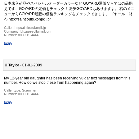
日本未入荷品やスペシャルオーダーカラーなど GOYARD通販ならではの品揃
えです。GOYARDの定価をチェック！ 激安GOYARDもありますよ。 右のメニ
ューからGOYARD通販の価格ランキングをチェックできます。 ゴヤール 財
布 http://saintlouis.konjiki.jp/
Caller:
httpsaintlouiskonjikijp
Company:
bhzppesclfgmailcom
Number:
000-111-4444
Reply
U Taylor
- 01-01-2009
My 12-year old daughter has been receiving vulgar text messages from this
number. How do we stop these from happening again?
Caller type: Scammer
Number:
000-111-4444
Reply