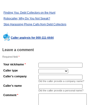
Finding You: Debt Collectors on the Hunt
Robocaller, Why Do You Not Speak?
Stop Harassing Phone Calls from Debt Collectors
Caller analysis for 000-111-4444
Leave a comment
Required field
*
Your nick/name
*
Caller type
Caller's company
Did the caller provide a company name?
Caller's name
Did the caller provide a personal name?
Comment
*