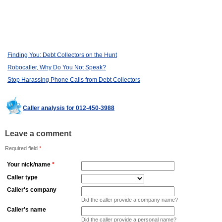
Finding You: Debt Collectors on the Hunt
Robocaller, Why Do You Not Speak?
Stop Harassing Phone Calls from Debt Collectors
Caller analysis for 012-450-3988
Leave a comment
Required field
*
Your nick/name
*
Caller type
Caller's company
Did the caller provide a company name?
Caller's name
Did the caller provide a personal name?