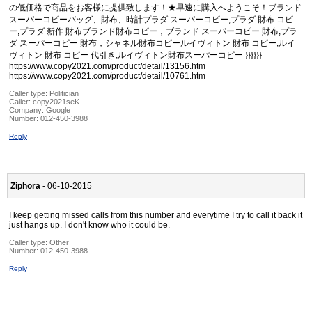
の低価格で商品をお客様に提供致します！★早速に購入へようこそ！ブランド
スーパーコピーバッグ、財布、時計プラダ スーパーコピー,プラダ 財布 コピ
ー,プラダ 新作 財布ブランド財布コピー，ブランド スーパーコピー 財布,プラ
ダ スーパーコピー 財布，シャネル財布コピールイヴィトン 財布 コピー,ルイ
ヴィトン 財布 コピー 代引き,ルイヴィトン財布スーパーコピー }}}}}}
https://www.copy2021.com/product/detail/13156.htm
https://www.copy2021.com/product/detail/10761.htm
Caller type: Politician
Caller:
copy2021seK
Company:
Google
Number:
012-450-3988
Reply
Ziphora
- 06-10-2015
I keep getting missed calls from this number and everytime I try to call it back it
just hangs up. I don't know who it could be.
Caller type: Other
Number:
012-450-3988
Reply