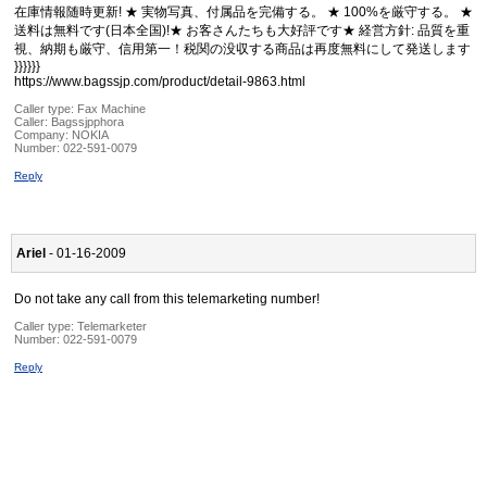
在庫情報随時更新! ★ 実物写真、付属品を完備する。 ★ 100%を厳守する。 ★
送料は無料です(日本全国)!★ お客さんたちも大好評です★ 経営方針: 品質を重
視、納期も厳守、信用第一！税関の没収する商品は再度無料にして発送します
}}}}}}
https://www.bagssjp.com/product/detail-9863.html
Caller type: Fax Machine
Caller:
Bagssjpphora
Company:
NOKIA
Number:
022-591-0079
Reply
Ariel
- 01-16-2009
Do not take any call from this telemarketing number!
Caller type: Telemarketer
Number:
022-591-0079
Reply