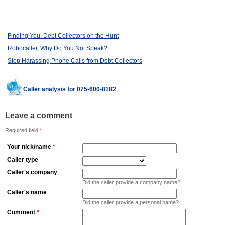
Finding You: Debt Collectors on the Hunt
Robocaller, Why Do You Not Speak?
Stop Harassing Phone Calls from Debt Collectors
Caller analysis for 075-600-8182
Leave a comment
Required field
*
Your nick/name
*
Caller type
Caller's company
Did the caller provide a company name?
Caller's name
Did the caller provide a personal name?
Comment
*