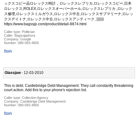
ックスコピー品ロレックス時計，ロレックスレプリカ,ロレックスコピー,日本
ロレックス,ROLEX,ロレックスオーバーホール,ロレックスレプリカ ,ロレック
ス修理,ロレックスミルガウス,ロレックス中古,ロレックスサブマリーナ,ロレッ
クスデイトナ,ロレックス中古,ロレックスアンティーク, }}}}}}
https://www.bagssjp.com/product/detail-8874.html
Caller type: Politician
Caller:
Bagssjpphora
Company:
Google
Number:
080-093-4800
Reply
Glassjaw
- 12-03-2010
This is debt. Castlebridge Debt Management. They call constantly threatening
court action. Add this to your phone's rejection list.
Caller type: Collection Agency
Company:
Castlebrige Debt Management
Number:
080-093-4800
Reply