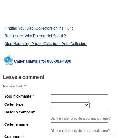
Finding You: Debt Collectors on the Hunt
Robocaller, Why Do You Not Speak?
Stop Harassing Phone Calls from Debt Collectors
Caller analysis for 080-093-4800
Leave a comment
Required field
*
Your nick/name
*
Caller type
Caller's company
Did the caller provide a company name?
Caller's name
Did the caller provide a personal name?
Comment
*