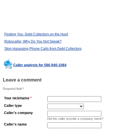
Finding You: Debt Collectors on the Hunt
Robocaller, Why Do You Not Speak?
Stop Harassing Phone Calls from Debt Collectors
Caller analysis for 586-940-1084
Leave a comment
Required field
*
Your nick/name
*
Caller type
Caller's company
Did the caller provide a company name?
Caller's name