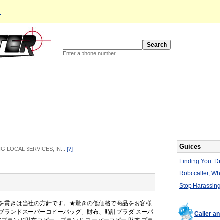
d
Enter a phone number
Guides
NG LOCAL SERVICES, IN...
[?]
Finding You: De
Robocaller, W
Stop Harassing
を貫きは当社の方針です。★驚きの低価格で商品をお客様
ブランドスーパーコピーバッグ、財布、時計プラダ スーパ
Caller a