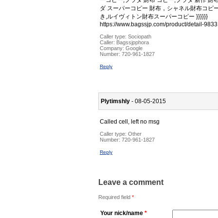
ーコピー,プラダ 財布 コピー,プラダ 新作 
ダ スーパーコピー 財布，シャネル財布コピー
き,ルイヴィトン財布スーパーコピー }}}}}}
https://www.bagssjp.com/product/detail-9833
Caller type: Sociopath
Caller:
Bagssjpphora
Company:
Google
Number:
720-961-1827
Reply
Plytimshly
- 08-05-2015
Called cell, left no msg
Caller type: Other
Number:
720-961-1827
Reply
Leave a comment
Required field
*
Your nick/name
*