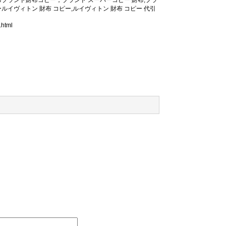
財布ブランド財布コピー，ブランド スーパーコピー 財布,プラ
ルイヴィトン 財布 コピー,ルイヴィトン 財布 コピー 代引
.html