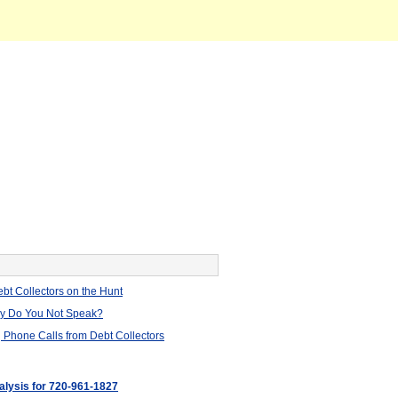
bt Collectors on the Hunt
hy Do You Not Speak?
 Phone Calls from Debt Collectors
nalysis for 720-961-1827