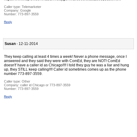
Caller type: Telemarketer
Company:
Google
Number:
773-897-3559
Reply
Susan
- 12-11-2014
They keep calling at least 4 times a week! Never a phone message, once I
answered and they said they were with ComEd, they are NOT! ComEd
doesn't' have a caller id as Chicago!!!! I told they guy he was a liar and hung
up, they STILL keep calling!!!! Caller id sometimes comes up as the phone
number 773-897-3559.
Caller type: Other
Company:
caller id Chicago or 773-897-3559
Number:
773-897-3559
Reply