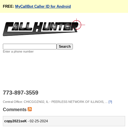
FREE:
MyCallBot Caller ID for Android
Enter a phone number
773-897-3559
Central Office: CHICGOZN02, IL - PEERLESS NETWORK OF ILLINOIS, ...
[?]
Comments
copy2021seK
- 02-25-2024