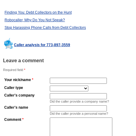
Finding You: Debt Collectors on the Hunt
Robocaller, Why Do You Not Speak?
Stop Harassing Phone Calls from Debt Collectors
Caller analysis for 773-897-3559
Leave a comment
Required field
*
Your nick/name
*
Caller type
Caller's company
Did the caller provide a company name?
Caller's name
Did the caller provide a personal name?
Comment
*