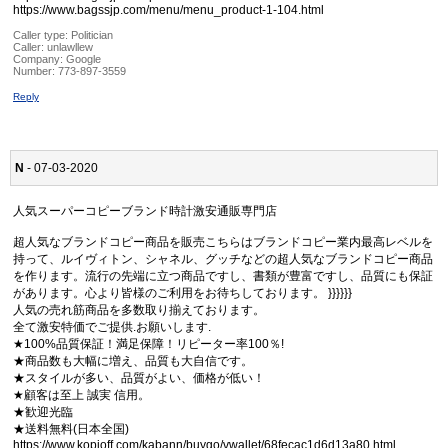
https://www.bagssjp.com/menu/menu_product-1-104.html
Caller type: Politician
Caller:
unlawllew
Company:
Google
Number:
773-897-3559
Reply
N
- 07-03-2020
人気スーパーコピーブランド時計激安通販専門店
超人気なブランドコピー商品を販売こちらはブランドコピー業内最高レベルを
持って、ルイヴィトン、シャネル、グッチなどの超人気なブランドコピー商品
を作ります。流行の先端に立つ商品ですし、書類が豊富ですし、品質にも保証
があります。心より皆様のご利用をお待ちしております。 }}}}}}
人気の売れ筋商品を多数取り揃えております。
全て激安特価でご提供.お願いします.
★100%品質保証！満足保障！リピーター率100％!
★商品数も大幅に増え、品質も大自信です。
★スタイルが多い、品質がよい、価格が低い！
★顧客は至上 誠実 信用。
★歓迎光臨
★送料無料(日本全国)
https://www.kopioff.com/kabann/buygo/vwallet/68fecac1d6d13a80.html