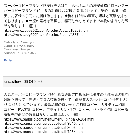
スーパーコピーブランド格安販売店はこちらへ！品々の激安価格に持ったスー
パーコピーブランド 代引きの新作はお客様に提供されます。安心、迅速、確
実、お客様の手元にお届け致します。★弊社は9年の豊富な経験と実績を持っ
ております。★一流の素材を選択し、精巧な作り方でまるで本物のようなな製
品を造ります。}}}}}}
https://www.copy2021.com/product/detail/15263.htm
https://www.copy2021.com/product/detail/4387.htm
Caller type: Surveyor
Caller:
copy2021seK
Company:
Google
Number:
773-897-3559
Reply
unlawllew
- 06-04-2023
人気スーパーコピーブランド時計激安通販専門店私達は長年の実体商店の販売
経験を持って、先進とプロの技術を持って、高品質のスーパーコピー時計づく
りに 取り組んでいます。最高品質のロレックス時計コピー、カルティエ時計
コピー、IWC時計コピー、ブライトリング時計コピー、パネライ時計コピー激
安販売中商品の数量は多い、品質はよい。 }}}}}}
https://www.bagssjp.com/menu/menu_pinpai-3-104.html
https://www.bagssjp.com/product/detail-3540.html
https://www.bagssjp.com/product/detail-8693.html
https://www.bagssjp.com/product/detail-7254.html