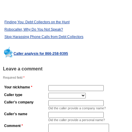
Finding You: Debt Collectors on the Hunt
Robocaller, Why Do You Not Speak?
Stop Harassing Phone Calls from Debt Collectors
Caller analysis for 866-258-9395
Leave a comment
Required field
*
Your nick/name
*
Caller type
Caller's company
Did the caller provide a company name?
Caller's name
Did the caller provide a personal name?
Comment
*