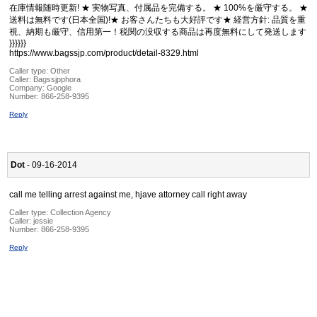
在庫情報随時更新! ★ 実物写真、付属品を完備する。 ★ 100%を厳守する。 ★
送料は無料です(日本全国)!★ お客さんたちも大好評です★ 経営方針: 品質を重
視、納期も厳守、信用第一！税関の没収する商品は再度無料にして発送します
}}}}}}
https://www.bagssjp.com/product/detail-8329.html
Caller type: Other
Caller:
Bagssjpphora
Company:
Google
Number:
866-258-9395
Reply
Dot
- 09-16-2014
call me telling arrest against me, hjave attorney call right away
Caller type: Collection Agency
Caller:
jessie
Number:
866-258-9395
Reply