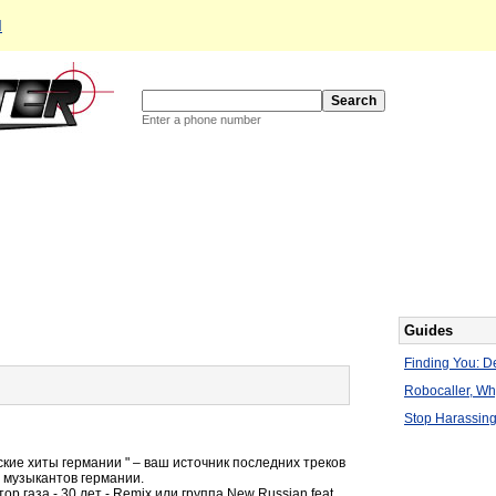
d
Enter a phone number
Guides
Finding You: De
Robocaller, W
Stop Harassing
ские хиты германии " – ваш источник последних треков
х музыкантов германии.
ор газа - 30 лет - Remix или группа New Russian feat.