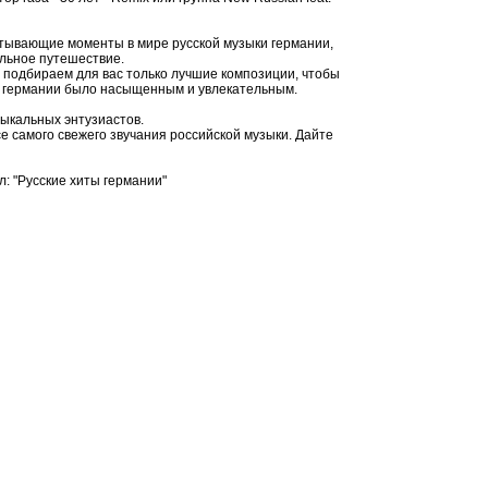
тывающие моменты в мире русской музыки германии,
льное путешествие.
подбираем для вас только лучшие композиции, чтобы
й германии было насыщенным и увлекательным.
зыкальных энтузиастов.
се самого свежего звучания российской музыки. Дайте
л: "Русские хиты германии"