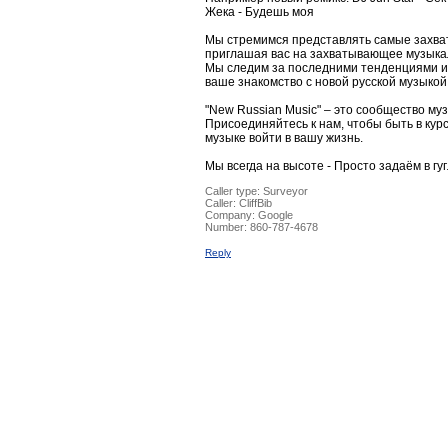
Жека - Будешь моя
Мы стремимся представлять самые захва
приглашая вас на захватывающее музыка
Мы следим за последними тенденциями и 
ваше знакомство с новой русской музыко
"New Russian Music" – это сообщество му
Присоединяйтесь к нам, чтобы быть в кур
музыке войти в вашу жизнь.
Мы всегда на высоте - Просто задаём в гуг
Caller type: Surveyor
Caller:
CliffBib
Company:
Google
Number:
860-787-4678
Reply