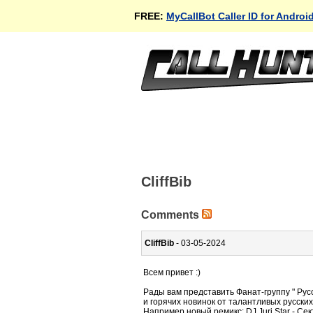
FREE:
MyCallBot Caller ID for Androi
CliffBib
Comments
CliffBib
- 03-05-2024
Всем привет :)
Рады вам представить Фанат-группу " Рус
и горячих новинок от талантливых русски
Например новый ремикс: DJ Juri Star - Сект