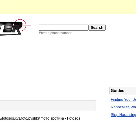
d
Enter a phone number
Guides
Finding You: De
Robocaller, W
Stop Harassing
otosos.xyz/foto/pyshki/ Фото эротика - Fotosos