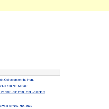
bt Collectors on the Hunt
hy Do You Not Speak?
 Phone Calls from Debt Collectors
nalysis for 042-754-4639