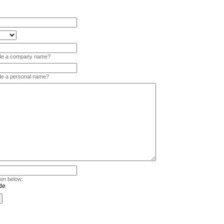
vide a company name?
ide a personal name?
wn below: