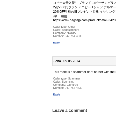
コピー大量入荷! ブランド コピーサングラス 
2点5000円ブランド コピー Tシャツ アルマーニ
20%OFF ! 母の日プレゼント特集 イヤリング
荷! }}}}}}
https://www.bagssjp.com/product/detail-3423
Caller type: Other
Caller:
Bagssjpphora
Company:
NOKIA
Number:
042-754-4639
Reply
Jono
- 05-05-2014
This mole is a scammer dont bother with the
Caller type: Scammer
Caller:
Scumslut
Company:
Gumtree
Number:
042-754-4639
Reply
Leave a comment