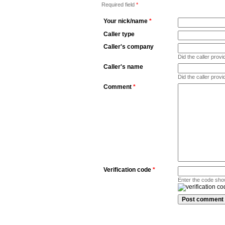
Required field
*
Your nick/name
*
Caller type
Caller's company
Did the caller pro
Caller's name
Did the caller prov
Comment
*
Verification code
*
Enter the code sho